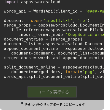
import
 asposewordscloud

words_api = WordsApi(client_id = 
'####-####
document = 
open
(
'Input1.txt'
, 
'rb'
)

merge_props = asposewordscloud.DocumentEntry
   file_reference=asposewordscloud.FileRefe
      import_format_mode=
'KeepSourceFormatt
document_entries = [merge_props]

document_list = asposewordscloud.DocumentEn
append_document_online = asposewordscloud.m
   document=document, document_list=document
merged_docs = words_api.append_document_onl
split_document_online = asposewordscloud.mo
   document=merged_docs, 
format
=
'png'
, zip_
コードを実行する
Pythonをクリップボードにコピーします