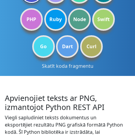
PHP
Ruby
Node
Swift
Go
Dart
Curl
Skatīt koda fragmentu
Apvienojiet teksts ar PNG,
izmantojot Python REST API
Viegli sapludiniet teksts dokumentus un
eksportējiet rezultātu PNG grafiskā formātā Python
kodā. Šī Python bibliotēka ir izstrādāta, lai