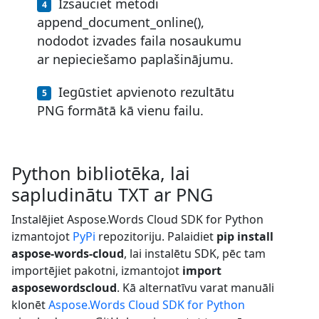
Izsauciet metodi
append_document_online(),
nododot izvades faila nosaukumu
ar nepieciešamo paplašinājumu.
Iegūstiet apvienoto rezultātu
PNG formātā kā vienu failu.
Python bibliotēka, lai
sapludinātu TXT ar PNG
Instalējiet Aspose.Words Cloud SDK for Python
izmantojot
PyPi
repozitoriju. Palaidiet
pip install
aspose-words-cloud
, lai instalētu SDK, pēc tam
importējiet pakotni, izmantojot
import
asposewordscloud
. Kā alternatīvu varat manuāli
klonēt
Aspose.Words Cloud SDK for Python