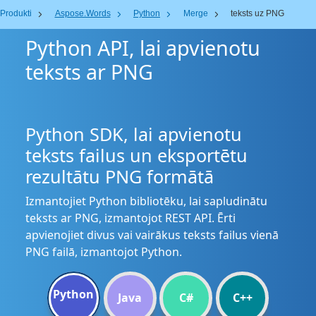
Produkti
Aspose.Words
Python
Merge
teksts uz PNG
Python API, lai apvienotu
teksts ar PNG
Python SDK, lai apvienotu
teksts failus un eksportētu
rezultātu PNG formātā
Izmantojiet Python bibliotēku, lai sapludinātu
teksts ar PNG, izmantojot REST API. Ērti
apvienojiet divus vai vairākus teksts failus vienā
PNG failā, izmantojot Python.
Python
Java
C#
C++