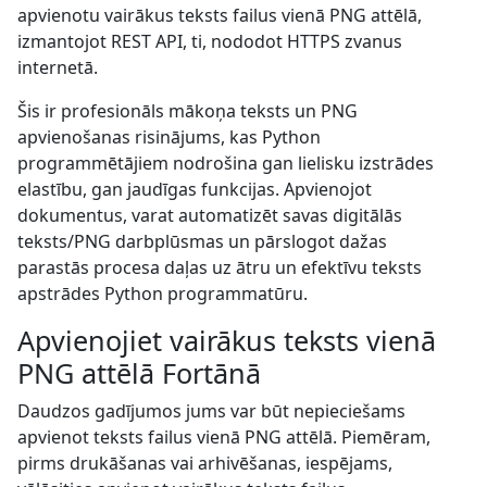
apvienotu vairākus teksts failus vienā PNG attēlā,
izmantojot REST API, ti, nododot HTTPS zvanus
internetā.
Šis ir profesionāls mākoņa teksts un PNG
apvienošanas risinājums, kas Python
programmētājiem nodrošina gan lielisku izstrādes
elastību, gan jaudīgas funkcijas. Apvienojot
dokumentus, varat automatizēt savas digitālās
teksts/PNG darbplūsmas un pārslogot dažas
parastās procesa daļas uz ātru un efektīvu teksts
apstrādes Python programmatūru.
Apvienojiet vairākus teksts vienā
PNG attēlā Fortānā
Daudzos gadījumos jums var būt nepieciešams
apvienot teksts failus vienā PNG attēlā. Piemēram,
pirms drukāšanas vai arhivēšanas, iespējams,