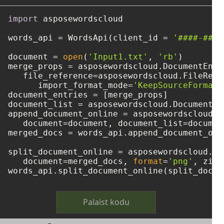
import
 asposewordscloud

words_api = WordsApi(client_id = 
'####-####
document = 
open
(
'Input1.txt'
, 
'rb'
)

merge_props = asposewordscloud.DocumentEntry
   file_reference=asposewordscloud.FileRefe
      import_format_mode=
'KeepSourceFormatt
document_entries = [merge_props]

document_list = asposewordscloud.DocumentEn
append_document_online = asposewordscloud.m
   document=document, document_list=document
merged_docs = words_api.append_document_onl
split_document_online = asposewordscloud.mo
   document=merged_docs, 
format
=
'png'
, zip_
Palaist kodu