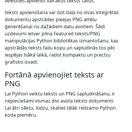
vēlēsities apvienot vairākus teksts failus.
teksts apvienošana var būt daļa no visas integrētās
dokumentu apstrādes pieejas PNG attēlu
ģenerēšanai no dažādiem datu avotiem. Šādi
uzdevumi ietver pilna Featured teksts/PNG
manipulācijas Python bibliotēkas izmantošanu, kas
apstrādās teksts failu kopu un sapludinās tos pēc
iespējas īsākā laikā, radot kompaktu un precīzu
grafisko izvadi.
Fortānā apvienojiet teksts ar
PNG
Lai Python veiktu teksts un PNG sapludināšanu, ir
nepieciešami vismaz divi avota teksts dokumenti.
Lai ātri sāktu, lūdzu, skatiet tālāk redzamo Python
koda piemēru.