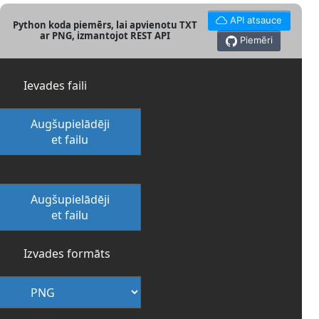
API atsauce
Python koda piemērs, lai apvienotu TXT
ar PNG, izmantojot REST API
Piemēri
Ievades faili
Augšupielādēji
et failu
Augšupielādēji
et failu
Izvades formāts