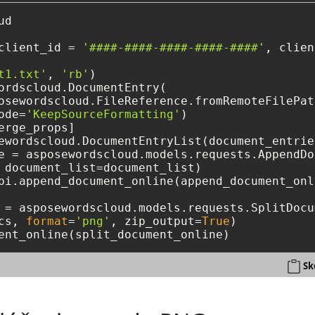
d

client_id = 
'####-####-####-####-####'
, clien
t1.txt'
, 
'rb'
)

ordscloud.DocumentEntry(

osewordscloud.FileReference.fromRemoteFilePat
ode=
'KeepSourceFormatting'
)

erge_props]

ewordscloud.DocumentEntryList(document_entrie
e = asposewordscloud.models.requests.AppendDo
 document_list=document_list)

pi.append_document_online(append_document_onli
 = asposewordscloud.models.requests.SplitDocu
cs, 
format
=
'png'
, zip_output=
True
)

Sk