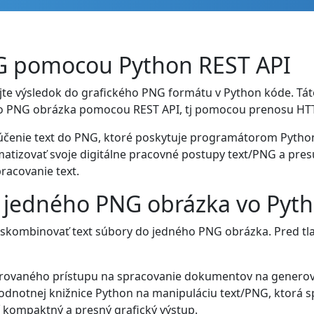
NG pomocou Python REST API
te výsledok do grafického PNG formátu v Python kóde. Táto
o PNG obrázka pomocou REST API, tj pomocou prenosu HTTP
lúčenie text do PNG, ktoré poskytuje programátorom Python 
izovať svoje digitálne pracovné postupy text/PNG a presu
racovanie text.
do jedného PNG obrázka vo Pyt
kombinovať text súbory do jedného PNG obrázka. Pred tla
egrovaného prístupu na spracovanie dokumentov na genero
odnotnej knižnice Python na manipuláciu text/PNG, ktorá sp
 kompaktný a presný grafický výstup.