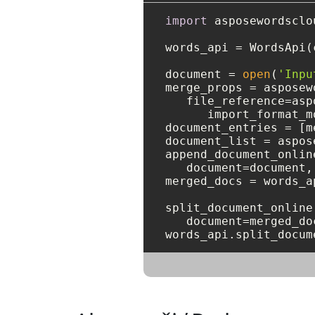
import
 asposewordsclou
words_api = WordsApi(
document = 
open
(
'Inpu
merge_props = asposew
   file_reference=asp
      import_format_m
document_entries = [m
document_list = aspos
append_document_onlin
   document=document,
merged_docs = words_a
split_document_online
   document=merged_do