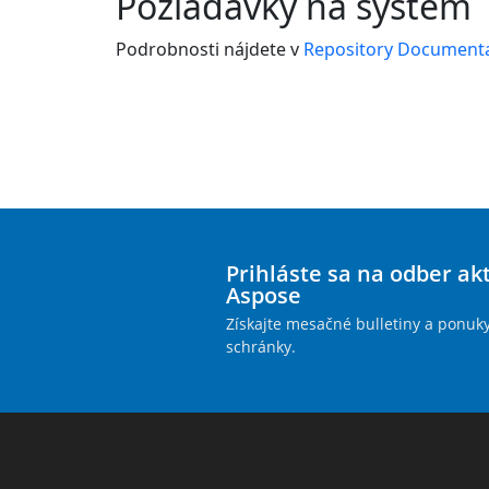
Požiadavky na systém
Podrobnosti nájdete v
Repository Document
Prihláste sa na odber ak
Aspose
Získajte mesačné bulletiny a ponuk
schránky.