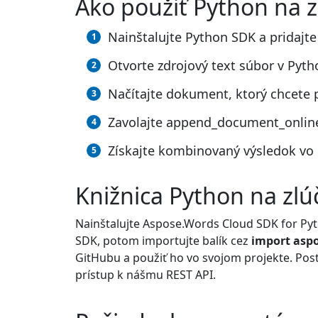
Ako použiť Python na z
Nainštalujte Python SDK a pridajte
Otvorte zdrojový text súbor v Pyth
Načítajte dokument, ktorý chcete p
Zavolajte append_document_online
Získajte kombinovaný výsledok vo
Knižnica Python na zl
Nainštalujte Aspose.Words Cloud SDK for P
SDK, potom importujte balík cez
import asp
GitHubu a použiť ho vo svojom projekte. Pos
prístup k nášmu REST API.