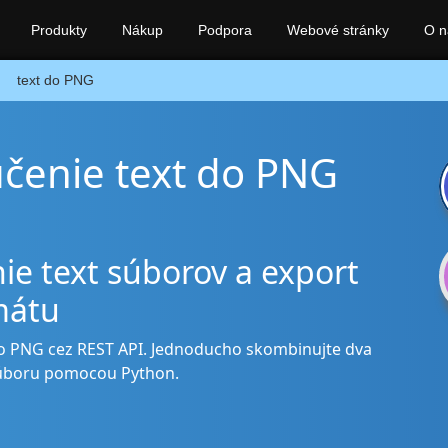
Produkty
Nákup
Podpora
Webové stránky
O n
text do PNG
účenie text do PNG
ie text súborov a export
mátu
 do PNG cez REST API. Jednoducho skombinujte dva
súboru pomocou Python.