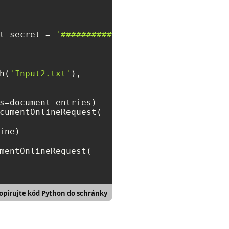
t_secret = 
'##################'
)

h(
'Input2.txt'
),

s=document_entries)

cumentOnlineRequest(

ne)

mentOnlineRequest(

opírujte kód Python do schránky