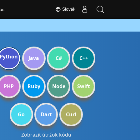
Slovák
ás
Python
Java
C#
C++
PHP
Ruby
Node
Swift
Go
Dart
Curl
Zobraziť útržok kódu