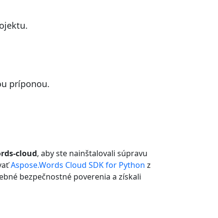
ojektu.
ou príponou.
ords-cloud
, aby ste nainštalovali súpravu
vať
Aspose.Words Cloud SDK for Python
z
trebné bezpečnostné poverenia a získali