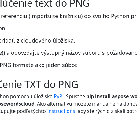
lúčenie text do PNG
 referenciu (importujte knižnicu) do svojho Python pr
on.
ridať, z cloudového úložiska.
() a odovzdajte výstupný názov súboru s požadovan
 PNG formáte ako jeden súbor.
účenie TXT do PNG
ython pomocou úložiska
PyPi
. Spustite
pip install aspose-w
osewordscloud
. Ako alternatívu môžete manuálne naklono
tupujte podľa týchto
Instructions
, aby ste rýchlo získali po