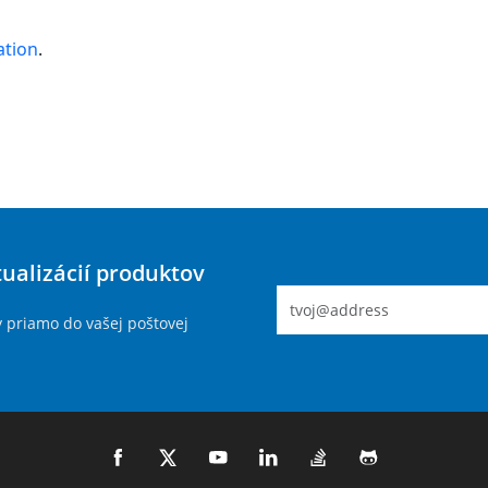
ation
.
tualizácií produktov
y priamo do vašej poštovej