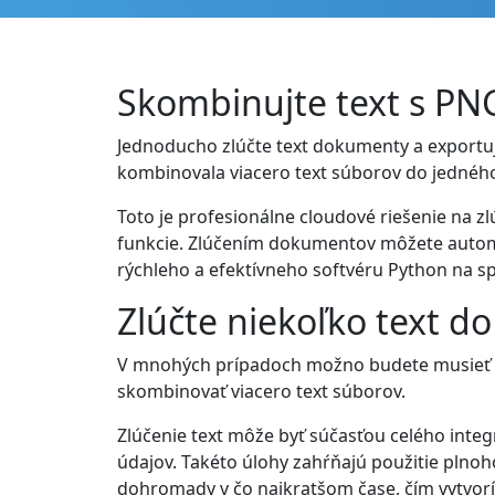
Skombinujte text s P
Jednoducho zlúčte text dokumenty a exportuj
kombinovala viacero text súborov do jednéh
Toto je profesionálne cloudové riešenie na z
funkcie. Zlúčením dokumentov môžete automat
rýchleho a efektívneho softvéru Python na sp
Zlúčte niekoľko text 
V mnohých prípadoch možno budete musieť s
skombinovať viacero text súborov.
Zlúčenie text môže byť súčasťou celého int
údajov. Takéto úlohy zahŕňajú použitie plnoh
dohromady v čo najkratšom čase, čím vytvorí