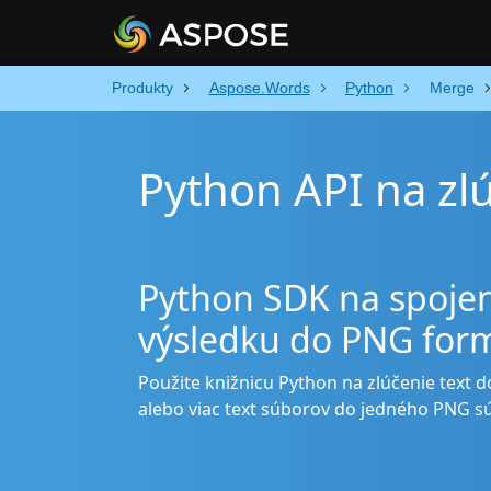
Produkty
Aspose.Words
Python
Merge
Python API na zl
Python SDK na spojen
výsledku do PNG for
Použite knižnicu Python na zlúčenie text
alebo viac text súborov do jedného PNG 