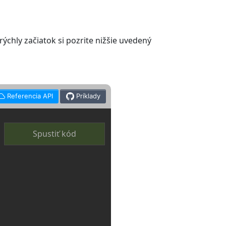
ýchly začiatok si pozrite nižšie uvedený
Referencia API
Príklady
Spustiť kód