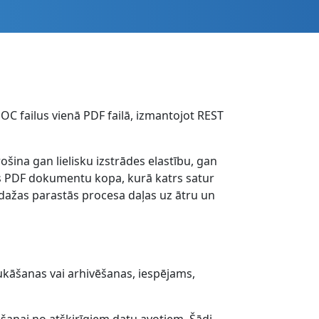
DOC failus vienā PDF failā, izmantojot REST
na gan lielisku izstrādes elastību, gan
ras PDF dokumentu kopa, kurā katrs satur
dažas parastās procesa daļas uz ātru un
kāšanas vai arhivēšanas, iespējams,