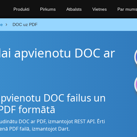
Produkti
Pirkums
Atbalsts
Vietnes
Par mum
ge
DOC uz PDF
 lai apvienotu DOC ar
 apvienotu DOC failus un
 PDF formātā
pludinātu DOC ar PDF, izmantojot REST API. Ērti
ienā PDF failā, izmantojot Dart.