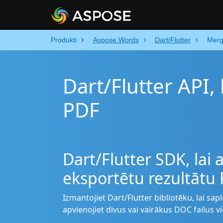
Produkti
Aspose.Words
Dart/Flutter
Mer
Dart/Flutter API,
PDF
Dart/Flutter SDK, lai
eksportētu rezultātu
Izmantojiet Dart/Flutter bibliotēku, lai sa
apvienojiet divus vai vairākus DOC failus v