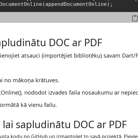
sapludinātu DOC ar PDF
vienojiet atsauci (importējiet bibliotēku) savam Dart/
ai no mākoņa krātuves.
nline(), nododot izvades faila nosaukumu ar nepie
ormātā kā vienu failu.
, lai sapludinātu DOC ar PDF
ota kodu no GitHub un izmantojiet to savā projektā. Pievi