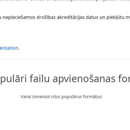
gūtu nepieciešamos drošības akreditācijas datus un piekļūtu 
entation
.
opulāri failu apvienošanas fo
Varat izmantot citus populārus formātus: