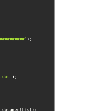
##########"
.doc'
);

 documentList);
