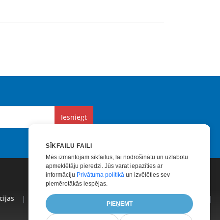
Iesniegt
SĪKFAILU FAILI
Mēs izmantojam sīkfailus, lai nodrošinātu un uzlabotu
apmeklētāju pieredzi. Jūs varat iepazīties ar
informāciju
Privātuma politikā
un izvēlēties sev
piemērotākās iespējas.
ijas
|
Apmaksāts Atbalsts
|
Apmaksātas Konsultācijas
|
PIEŅEMT