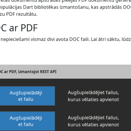
grētās dokumentu apstrādes pieejas PDF dokumentu ģenerēš
pulācijas Dart bibliotēkas izmantošanu, kas apstrādās DOC
zu PDF rezultātu.
OC ar PDF
nepieciešami vismaz divi avota DOC faili. Lai ātri sāktu, lū
C ar PDF, izmantojot REST API
Augšupielādējiet failus,
Augšupielādēji
et failu
kurus vēlaties apvienot
Augšupielādējiet failus,
Augšupielādēji
et failu
kurus vēlaties apvienot