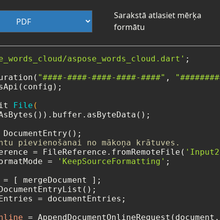
Sarakstā atlasiet mērķa
formātu
e_words_cloud/aspose_words_cloud.dart'
;

uration(
"####-####-####-####-####"
, 
"########
sApi(config);

it 
File
(

AsBytes()).buffer.asByteData();

ntu pievienošanai no mākoņa krātuves.
erence = FileReference.fromRemoteFile(
'Input2
ormatMode = 
'KeepSourceFormatting'
;

=
DocumentEntryList();

Entries = documentEntries;

nline
=
 AppendDocumentOnlineRequest(document,