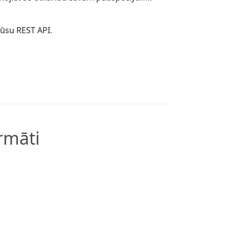
mūsu REST API.
rmāti