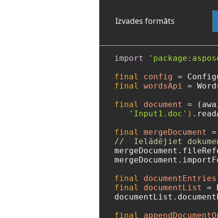
Izvades formāts
import
'package:aspos
final
config
=
 Config
final
wordsApi
=
 Word
final
document
=
 (awa
'Input1.doc'
)
.read
final
mergeDocument
=
//  Ielādējiet dokume
mergeDocument.fileRef
mergeDocument.importF
final
documentEntries
final
documentList
=
 
documentList.document
final
appendDocumentO