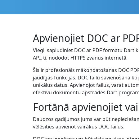
Apvienojiet DOC ar PDF
Viegli sapludiniet DOC ar PDF formātu Dart kod
API, ti, nododot HTTPS zvanus internetā.
Šis ir profesionāls mākoņdatošanas DOC PDF 
jaudīgas funkcijas. DOC failu savienošana kop
unikālus datus. Apvienojot failus, varat aut
efektīvu dokumentu apstrādes Dart progra
Fortānā apvienojiet va
Daudzos gadījumos jums var būt nepieciešams
vēlēsities apvienot vairākus DOC failus.