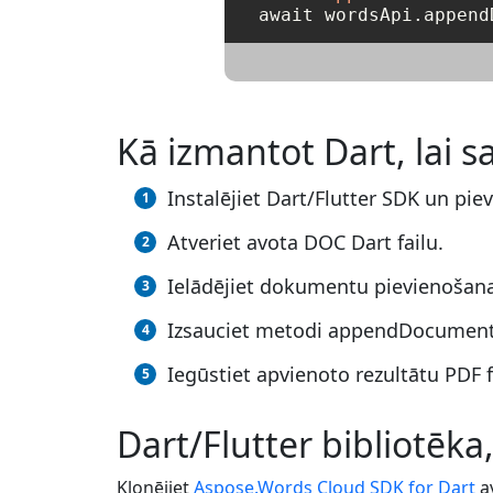
Kā izmantot Dart, lai 
Instalējiet Dart/Flutter SDK un pie
Atveriet avota DOC Dart failu.
Ielādējiet dokumentu pievienošan
Izsauciet metodi appendDocumentO
Iegūstiet apvienoto rezultātu PDF f
Dart/Flutter bibliotēka
Klonējiet
Aspose.Words Cloud SDK for Dart
av