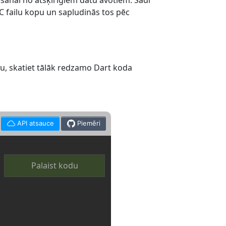
anai no atšķirīgiem datu avotiem. Šādi
 failu kopu un sapludinās tos pēc
dzu, skatiet tālāk redzamo Dart koda
API atsauce
Piemēri
Palaist kodu