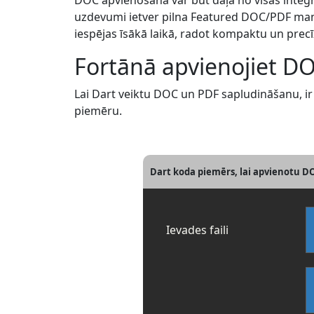
DOC apvienošana var būt daļa no visas inte
uzdevumi ietver pilna Featured DOC/PDF mani
iespējas īsākā laikā, radot kompaktu un precī
Fortānā apvienojiet D
Lai Dart veiktu DOC un PDF sapludināšanu, ir 
piemēru.
Dart koda piemērs, lai apvienotu DO
Ievades faili