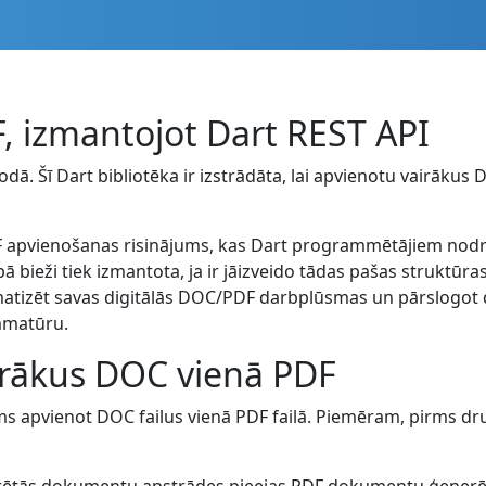
, izmantojot Dart REST API
ā. Šī Dart bibliotēka ir izstrādāta, lai apvienotu vairākus 
apvienošanas risinājums, kas Dart programmētājiem nodroši
ā bieži tiek izmantota, ja ir jāizveido tādas pašas struktū
omatizēt savas digitālās DOC/PDF darbplūsmas un pārslogot 
mmatūru.
irākus DOC vienā PDF
 apvienot DOC failus vienā PDF failā. Piemēram, pirms dru