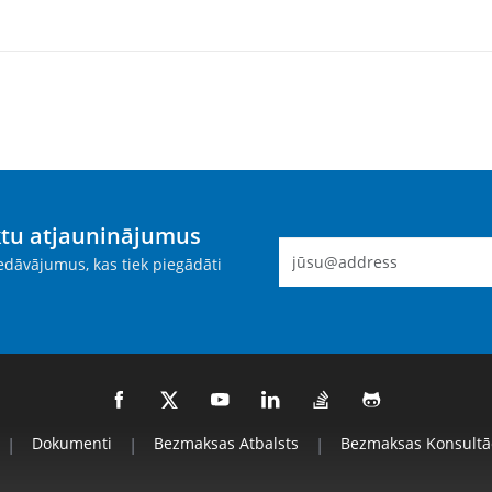
ktu atjauninājumus
dāvājumus, kas tiek piegādāti
|
Dokumenti
|
Bezmaksas Atbalsts
|
Bezmaksas Konsultāc