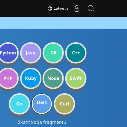
Latvietis
s
Python
Java
C#
C++
PHP
Ruby
Node
Swift
Dart
Go
Curl
Skatīt koda fragmentu