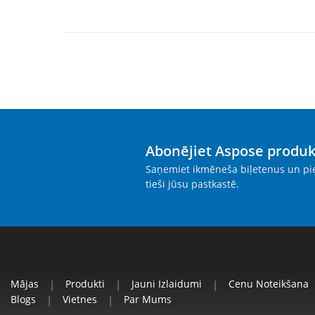
Abonējiet Aspose produ
Saņemiet ikmēneša biļetenus un pie
tieši jūsu pastkastē.
Mājas
|
Produkti
|
Jauni Izlaidumi
|
Cenu Noteikšana
Blogs
|
Vietnes
|
Par Mums