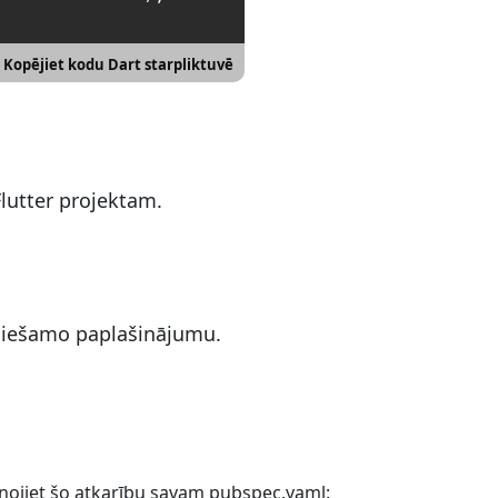
Kopējiet kodu Dart starpliktuvē
Flutter projektam.
ciešamo paplašinājumu.
enojiet šo atkarību savam pubspec.yaml: