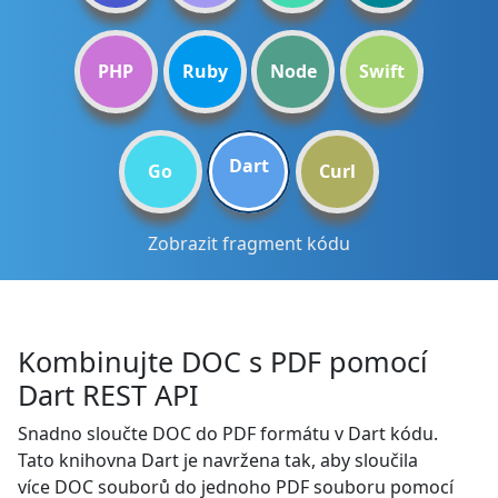
PHP
Ruby
Node
Swift
Dart
Go
Curl
Zobrazit fragment kódu
Kombinujte DOC s PDF pomocí
Dart REST API
Snadno sloučte DOC do PDF formátu v Dart kódu.
Tato knihovna Dart je navržena tak, aby sloučila
více DOC souborů do jednoho PDF souboru pomocí