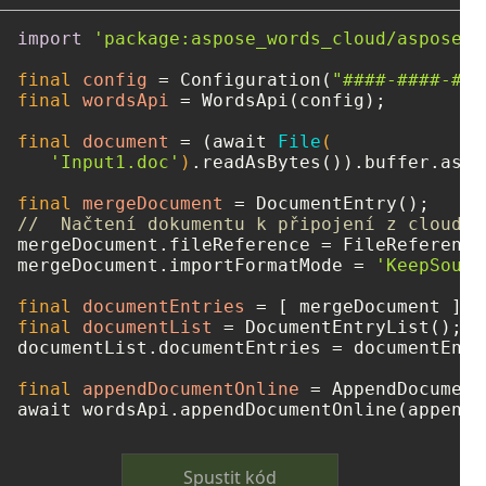
import
'package:aspose_words_cloud/aspose_w
final
config
=
 Configuration(
"####-####-###
final
wordsApi
=
 WordsApi(config);

final
document
=
 (await 
File
(

'Input1.doc'
)
.readAsBytes()).buffer.asBy
final
mergeDocument
=
//  Načtení dokumentu k připojení z cloudov
mergeDocument.fileReference = FileReference
mergeDocument.importFormatMode = 
'KeepSourc
final
documentEntries
=
final
documentList
=
 DocumentEntryList();

documentList.documentEntries = documentEntri
final
appendDocumentOnline
=
 AppendDocument
Spustit kód