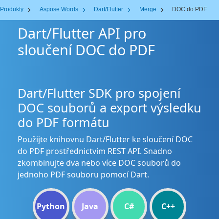
Produkty
Aspose.Words
Dart/Flutter
Merge
DOC do PDF
Dart/Flutter API pro
sloučení DOC do PDF
Dart/Flutter SDK pro spojení
DOC souborů a export výsledku
do PDF formátu
Použijte knihovnu Dart/Flutter ke sloučení DOC
do PDF prostřednictvím REST API. Snadno
zkombinujte dva nebo více DOC souborů do
jednoho PDF souboru pomocí Dart.
Python
Java
C#
C++