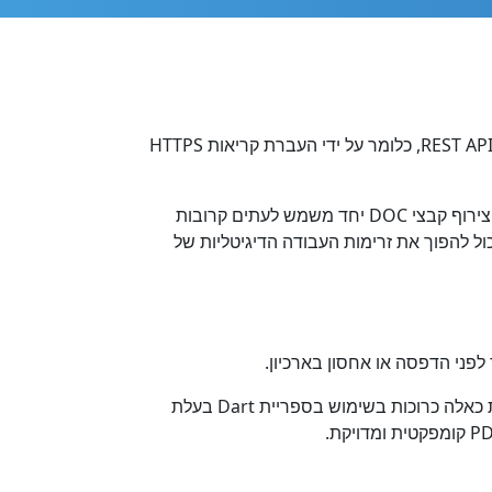
מיזוג בקלות DOC ל PDF פורמט בקוד Dart. ספריית Dart זו נועדה לשלב קבצי DOC מרובים ל PDF קובץ יחיד באמצעות REST API, כלומר על ידי העברת קריאות HTTPS
זהו פתרון מיזוג מקצועי, מקורי בענן DOC to PDF, המספק למתכנתי Dart גם גמישות פיתוח מעולה וגם תכונות עוצמתיות. צירוף קבצי DOC יחד משמש לעתים קרובות
ג קבצים, אתה יכול להפוך את זרימות העבודה הדיגיטליות של
מיזוג DOC יכול להיות חלק מגישה שלמה של עיבוד מסמכים משולבת להפקת מסמכי PDF ממקורות נתונים שונים. משימות כאלה כרוכות בשימוש בספריית Dart בעלת