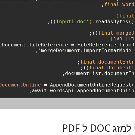
final
word
final
)
final
mergeD
סון הענן.
eDocument.fileReference = FileReference.fromR
mergeDocument.importFormatMode 
final
documentEntr
final
documentL
DocumentOnline
=
await wordsApi.appendDocumentOnline