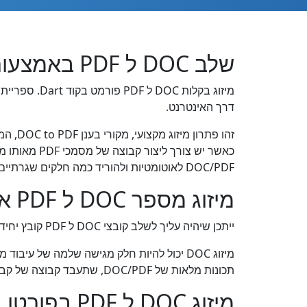
שלב DOC ל PDF באמצעות Dart REST API
דרך האינטרנט.
כאשר יש צור
DOC/PDF לאוטומטיות ולהוריד כמה חלקים שגרתיים של התהליך לתוכנת Dart לעיבוד מסמכים מהיר ויעיל.
מיזוג מספר DOC ל PDF אחד ב Dart
ייתכן שיהיה עליך לשלב קובצי DOC ל PDF קובץ יחיד במקרים רבים. לדוגמה, ייתכן שתרצה לשלב קובצי DOC מרובים יחד לפני הדפסה או אחסון בארכיון.
תכונות מלאות של DOC/PDF, שתעבד קבוצה של קבצי DOC ותמזג אותם יחד בזמן הקצר ביותר האפשרי, ותפיק תוצאת PDF קומפקטית ומדויקת.
מיזוג DOC ל PDF בפורטן