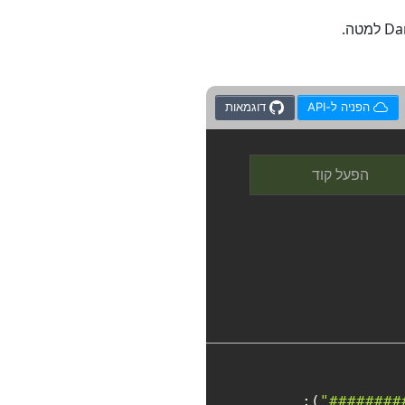
הפניה ל-API
דוגמאות
הפעל קוד
);

"########