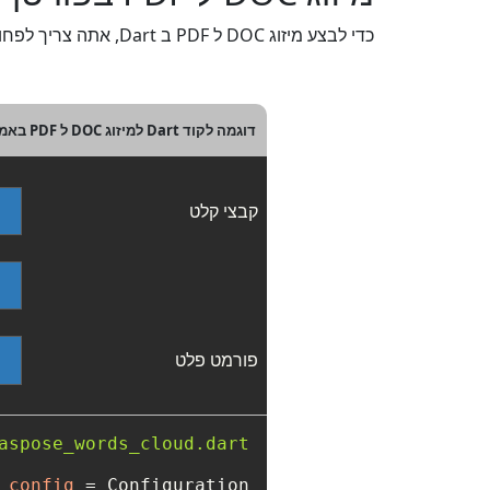
כדי לבצע מיזוג DOC ל PDF ב Dart, אתה צריך לפחות שני קובצי DOC מקור. להתחלה מהירה, אנא עיין בדוגמה של קוד Dart למטה.
דוגמה לקוד Dart למיזוג DOC ל PDF באמצעות REST API
קבצי קלט
פורמט פלט
aspose_words_cloud.dart'
config
=
 Configuration(