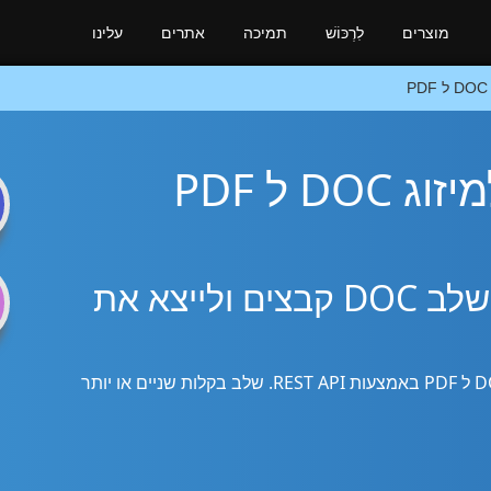
מוצרים
לִרְכּוֹשׁ
תמיכה
אתרים
עלינו
DOC ל PDF
n
Dart/Flutter SDK כדי לשלב DOC קבצים ולייצא את
השתמש בספריית Dart/Flutter כדי למזג את DOC ל PDF באמצעות REST API. שלב בקלות שניים או יותר