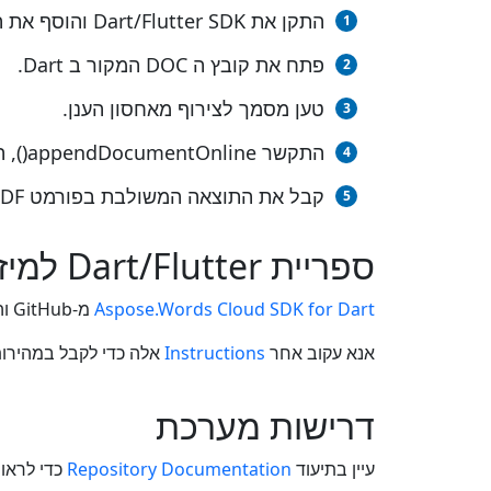
התקן את Dart/Flutter SDK והוסף את ההפניה (ייבא את הספרייה) לפרויקט Dart/Flutter שלך.
פתח את קובץ ה DOC המקור ב Dart.
טען מסמך לצירוף מאחסון הענן.
התקשר appendDocumentOnline(), העברת שם קובץ הפלט עם הסיומת הנדרשת.
קבל את התוצאה המשולבת בפורמט PDF כקובץ בודד.
ספריית Dart/Flutter למיזוג DOC ל PDF
Aspose.Words Cloud SDK for Dart
מ-GitHub והשתמש בו בפרויקט שלך. הוסף את התלות הזו ל- pubspec.yaml: dependencies: aspose_words_cloud: 22.4.0
אנא עקוב אחר
Instructions
אלה כדי לקבל במהירות את א
דרישות מערכת
עיין בתיעוד
Repository Documentation
כדי לראו