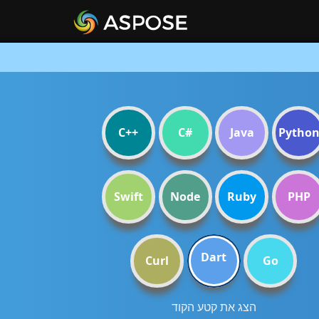
C++
C#
Java
Pytho
Swift
Node
Ruby
PHP
Dart
Curl
Go
הצג את קטע הקוד