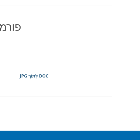
פורמט
DOC לְתוֹך JPG