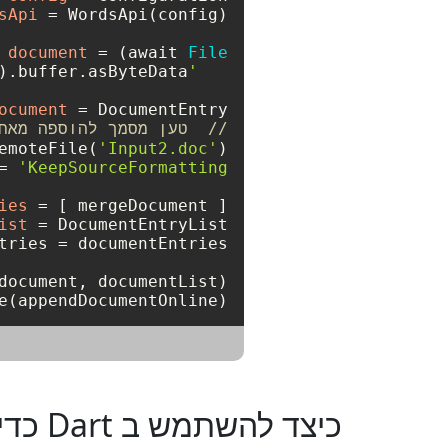
sApi
=
document
=
 (await 
File
'Input1.doc'
ocument
=
 DocumentEntry();

//  טען מסמך להוספה מאח
emoteFile(
'Input2.doc'
= 
'KeepSourceFormatting'
ies
=
 [ mergeDocument ];

ist
=
(appendDocumentOnline);

כיצד להשתמש ב Dart כדי למזג DOC ל PDF