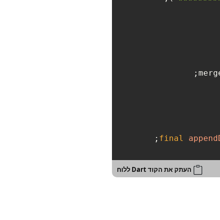
merg
final
append
העתק את הקוד Dart ללוח