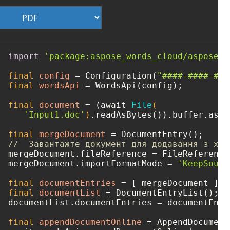
import
'package:aspose_words_cloud/aspose_w
final
config
=
 Configuration(
"####-####-###
final
wordsApi
=
 WordsApi(config);

final
document
=
 (await 
File
(

'Input1.doc'
)
.readAsBytes()).buffer.asBy
final
mergeDocument
=
//  Завантажте документ для додавання з хма
mergeDocument.fileReference = FileReference
mergeDocument.importFormatMode = 
'KeepSourc
final
documentEntries
=
final
documentList
=
 DocumentEntryList();

documentList.documentEntries = documentEntri
final
appendDocumentOnline
=
 AppendDocument