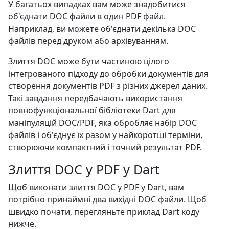
У багатьох випадках вам може знадобитися
об'єднати DOC файли в один PDF файл.
Наприклад, ви можете об'єднати декілька DOC
файлів перед друком або архівуванням.
Злиття DOC може бути частиною цілого
інтегрованого підходу до обробки документів для
створення документів PDF з різних джерел даних.
Такі завдання передбачають використання
повнофункціональної бібліотеки Dart для
маніпуляцій DOC/PDF, яка обробляє набір DOC
файлів і об'єднує їх разом у найкоротші терміни,
створюючи компактний і точний результат PDF.
Злиття DOC у PDF у Dart
Щоб виконати злиття DOC у PDF у Dart, вам
потрібно принаймні два вихідні DOC файли. Щоб
швидко почати, перегляньте приклад Dart коду
нижче.