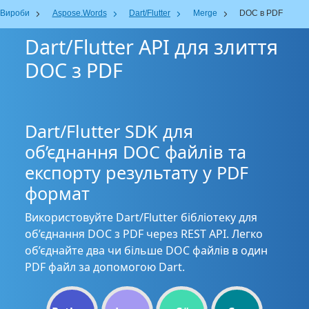
Вироби
Aspose.Words
Dart/Flutter
Merge
DOC в PDF
Dart/Flutter API для злиття
DOC з PDF
Dart/Flutter SDK для
об’єднання DOC файлів та
експорту результату у PDF
формат
Використовуйте Dart/Flutter бібліотеку для
об’єднання DOC з PDF через REST API. Легко
об’єднайте два чи більше DOC файлів в один
PDF файл за допомогою Dart.