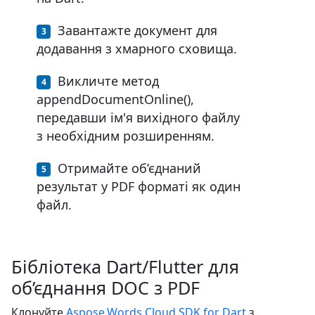
Завантажте документ для
додавання з хмарного сховища.
Викличте метод
appendDocumentOnline(),
передавши ім'я вихідного файлу
з необхідним розширенням.
Отримайте об’єднаний
результат у PDF форматі як один
файл.
Бібліотека Dart/Flutter для
об’єднання DOC з PDF
Клонуйте
Aspose.Words Cloud SDK for Dart
з