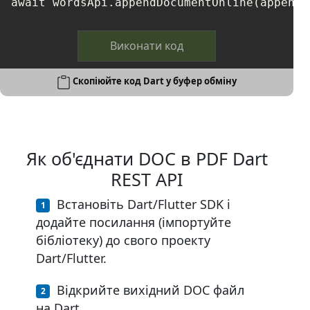
Виконати код
Скопіюйте код Dart у буфер обміну
Як об'єднати DOC в PDF Dart
REST API
Встановіть Dart/Flutter SDK і
додайте посилання (імпортуйте
бібліотеку) до свого проекту
Dart/Flutter.
Відкрийте вихідний DOC файл
на Dart.