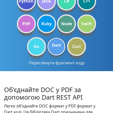
Python
Java
C#
C++
PHP
Ruby
Node
Swift
Dart
Go
Curl
Переглянути фрагмент коду
Об'єднайте DOC у PDF за
допомогою Dart REST API
Легко об'єднайте DOC формат у PDF формат у
Dart коді. Ця бібліотека Dart призначена для