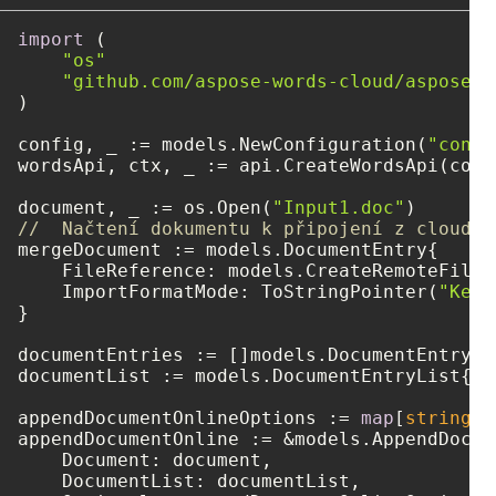
import
 (

"os"
"github.com/aspose-words-cloud/aspose-w
)

config, _ := models.NewConfiguration(
"confi
wordsApi, ctx, _ := api.CreateWordsApi(confi
document, _ := os.Open(
"Input1.doc"
//  Načtení dokumentu k připojení z cloudov
mergeDocument := models.DocumentEntry{

    FileReference: models.CreateRemoteFileR
    ImportFormatMode: ToStringPointer(
"Keep
}

documentEntries := []models.DocumentEntry{ 
documentList := models.DocumentEntryList{ D
appendDocumentOnlineOptions := 
map
[
string
]
i
appendDocumentOnline := &models.AppendDocum
    Document: document,

    DocumentList: documentList,
