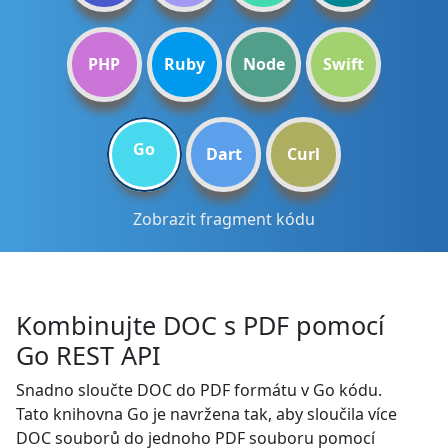
PHP
Ruby
Node
Swift
Go
Dart
Curl
Zobrazit fragment kódu
Kombinujte DOC s PDF pomocí
Go REST API
Snadno sloučte DOC do PDF formátu v Go kódu.
Tato knihovna Go je navržena tak, aby sloučila více
DOC souborů do jednoho PDF souboru pomocí