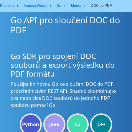
Produkty
Aspose.Words
Go
Merge
DOC do PDF
Go API pro sloučení DOC do
PDF
Go SDK pro spojení DOC
souborů a export výsledku do
PDF formátu
Použijte knihovnu Go ke sloučení DOC do PDF
prostřednictvím REST API. Snadno zkombinujte
dva nebo více DOC souborů do jednoho PDF
souboru pomocí Go.
Python
Java
C#
C++