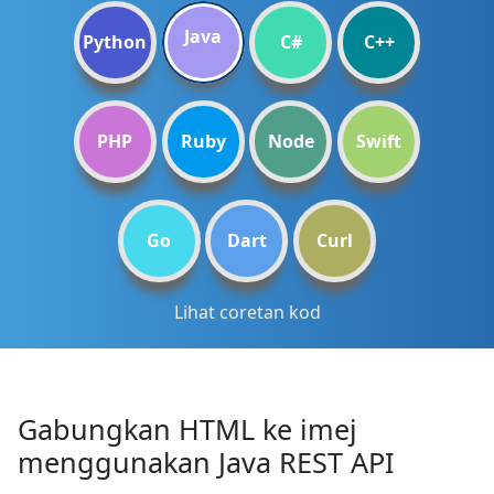
Java
Python
C#
C++
PHP
Ruby
Node
Swift
Go
Dart
Curl
Lihat coretan kod
Gabungkan HTML ke imej
menggunakan Java REST API