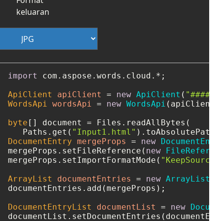
keluaran
import
 com.aspose.words.cloud.*;

ApiClient
apiClient
=
new
ApiClient
(
"####-#
WordsApi
wordsApi
=
new
WordsApi
(apiClient);
byte
[] document = Files.readAllBytes(

   Paths.get(
"Input1.html"
DocumentEntry
mergeProps
=
new
DocumentEntr
mergeProps.setFileReference(
new
FileReferen
mergeProps.setImportFormatMode(
"KeepSourceF
ArrayList
documentEntries
=
new
ArrayList
()
documentEntries.add(mergeProps);

DocumentEntryList
documentList
=
new
Docume
documentList.setDocumentEntries(documentEntr