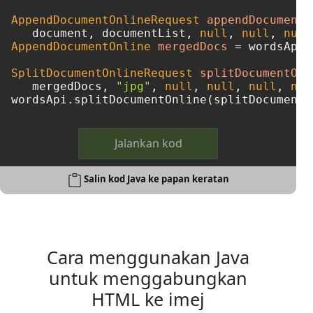
AppendDocumentOnlineRequest
appendDocumentO
   document, documentList, 
null
, 
null
, 
null
AppendDocumentOnline
mergedDocs
=
 wordsApi.
SplitDocumentOnlineRequest
splitDocumentOnl
   mergedDocs, 
"jpg"
, 
null
, 
null
, 
null
, 
nul
Jalankan kod
Salin kod Java ke papan keratan
Cara menggunakan Java
untuk menggabungkan
HTML ke imej