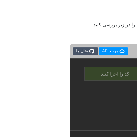
مرجع API
مثال ها
کد را اجرا کنید