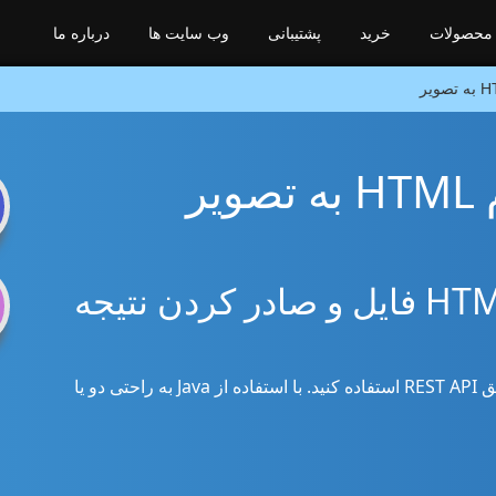
محصولات
خرید
پشتیبانی
وب سایت ها
درباره ما
صویر
n
Java SDK برای ترکیب HTML فایل و صادر کردن نتیجه
از کتابخانه Java برای ادغام HTML با تصویر از طریق REST API استفاده کنید. با استفاده از Java به راحتی دو یا