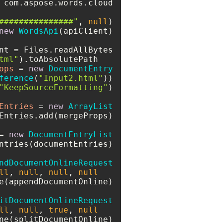
###############"
, 
null
);

new
WordsApi
tml"
).toAbsolutePath());

   Paths.get(
ops
=
new
DocumentEntry
ference
(
"Input2.html"
"KeepSourceFormatting"
Entries
=
new
ArrayList
=
new
DocumentEntryList
ndDocumentOnlineRequest
ll
, 
null
, 
null
, 
null
   document, documentList, 
itDocumentOnlineRequest
ll
, 
null
, 
true
, 
null
   mergedDocs, 
e(splitDocumentOnline);
