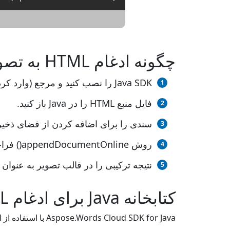
چگونه ادغام HTML به تصویر Java REST API
Java SDK را نصب کنید و مرجع (وارد کردن کتابخانه) را به پروژه Java خود اضافه کنید.
فایل منبع HTML را در Java باز کنید.
سندی را برای اضافه کردن از فضای ذخیره‌
روش appendDocumentOnline() فراخوانی کنید و نام فایل خروجی را با پسوند مورد نیاز ارسال کنید.
نتیجه ترکیبی را در قالب تصویر به عنوان 
کتابخانه Java برای ادغام HTML به تصویر
Aspose.Words Cloud SDK for Java با استفاده از ابزار اتوماسیون ساخت