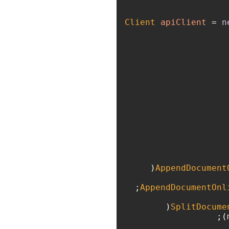
ApiClient
apiClient
=
n
AppendDocument
AppendDocumentOnl
SplitDocume