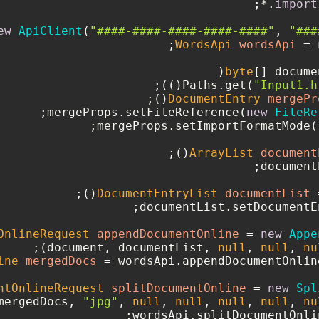
import
ew
ApiClient
(
"####-####-####-####-####"
, 
"###
WordsApi
wordsApi
=
byte
"Input1.h
DocumentEntry
mergePr
mergeProps.setFileReference(
new
FileRe
mergeProps.setImportFormatMode(
ArrayList
document
DocumentEntryList
documentList
OnlineRequest
appendDocumentOnline
=
new
Appe
);

null
, 
null
, 
nu
ine
mergedDocs
=
ntOnlineRequest
splitDocumentOnline
=
new
Spl
"jpg"
, 
null
, 
null
, 
null
, 
null
, 
nu
wordsApi.splitDocumentOnlin