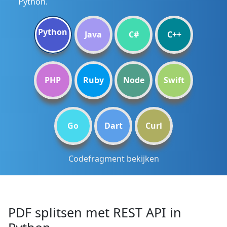
Python.
Python
Java
C#
C++
PHP
Ruby
Node
Swift
Go
Dart
Curl
Codefragment bekijken
PDF splitsen met REST API in