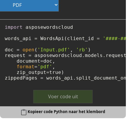
import
 asposewordscloud

words_api = WordsApi(client_id = 
'####-####
doc = 
open
(
'Input.pdf'
, 
'rb'
)

request = asposewordscloud.models.requests.
    document=doc, 

format
=
'pdf'
, 

    zip_output=true)

zippedPages = words_api.split_document_onli
Voer code uit
Kopieer code Python naar het klembord