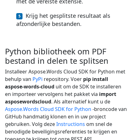
met de vereiste extensie.
Krijg het gesplitste resultaat als
afzonderlijke bestanden.
Python bibliotheek om PDF
bestand in delen te splitsen
Installeer Aspose.Words Cloud SDK for Python met
behulp van
PyPi
repository. Voer
pip install
aspose-words-cloud
uit om de SDK te installeren
en importeer vervolgens het pakket via
import
asposewordscloud
. Als alternatief kunt u de
Aspose.Words Cloud SDK for Python
-broncode van
GitHub handmatig klonen en in uw project
gebruiken. Volg deze
Instructions
om snel de
benodigde beveiligingsreferenties te krijgen en
toegang te krijgen tot onze REST API.