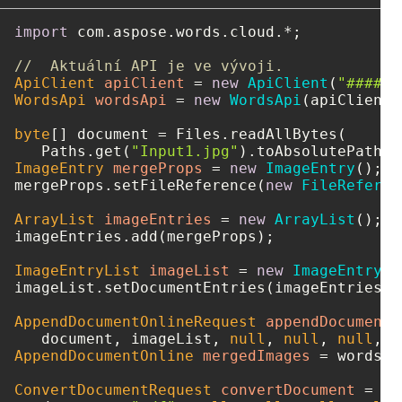
import
 com.aspose.words.cloud.*;

//  Aktuální API je ve vývoji.
ApiClient
apiClient
=
new
ApiClient
(
"####-#
WordsApi
wordsApi
=
new
WordsApi
(apiClient);
byte
[] document = Files.readAllBytes(

   Paths.get(
"Input1.jpg"
ImageEntry
mergeProps
=
new
ImageEntry
();

mergeProps.setFileReference(
new
FileReferen
ArrayList
imageEntries
=
new
ArrayList
();

imageEntries.add(mergeProps);

ImageEntryList
imageList
=
new
ImageEntryLi
imageList.setDocumentEntries(imageEntries);

AppendDocumentOnlineRequest
appendDocumentO
   document, imageList, 
null
, 
null
, 
null
, 
n
AppendDocumentOnline
mergedImages
=
 wordsAp
ConvertDocumentRequest
convertDocument
=
ne