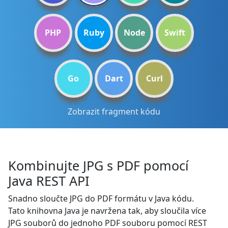
PHP
Ruby
Node
Swift
Go
Dart
Curl
Zobrazit fragment kódu
Kombinujte JPG s PDF pomocí
Java REST API
Snadno sloučte JPG do PDF formátu v Java kódu.
Tato knihovna Java je navržena tak, aby sloučila více
JPG souborů do jednoho PDF souboru pomocí REST