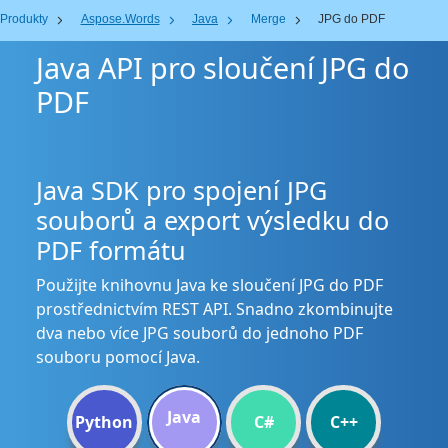
Produkty
Aspose.Words
Java
Merge
JPG do PDF
Java API pro sloučení JPG do
PDF
Java SDK pro spojení JPG
souborů a export výsledku do
PDF formátu
Použijte knihovnu Java ke sloučení JPG do PDF
prostřednictvím REST API. Snadno zkombinujte
dva nebo více JPG souborů do jednoho PDF
souboru pomocí Java.
Java
Python
C#
C++