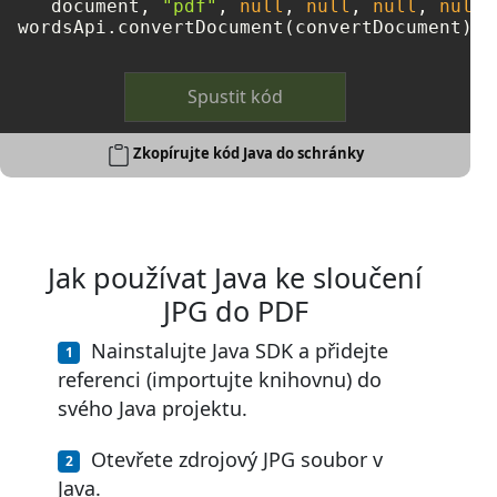
   document, 
"pdf"
, 
null
, 
null
, 
null
, 
null
)
Spustit kód
Zkopírujte kód Java do schránky
Jak používat Java ke sloučení
JPG do PDF
Nainstalujte Java SDK a přidejte
referenci (importujte knihovnu) do
svého Java projektu.
Otevřete zdrojový JPG soubor v
Java.