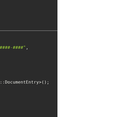
####-####"
, 
