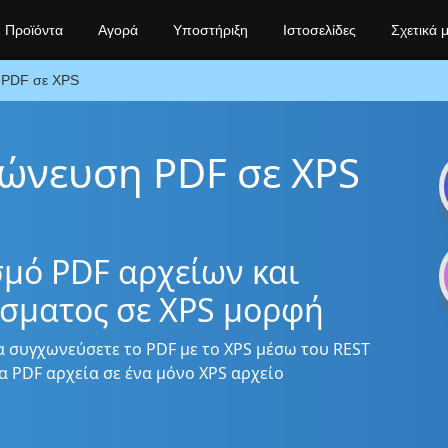
Προϊόντα
Αγορά
Υποστήριξη
Ιστοσελίδες
Σχετικά 
PDF σε XPS
χώνευση PDF σε XPS
μό PDF αρχείων και
έσματος σε XPS μορφή
α συγχωνεύσετε το PDF με το XPS μέσω του REST
α PDF αρχεία σε ένα μόνο XPS αρχείο