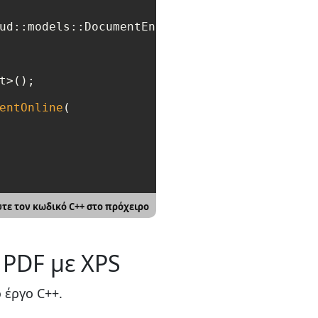
ud::models::DocumentEntry>>>();

>();

entOnline
(

τε τον κωδικό C++ στο πρόχειρο
 PDF με XPS
 έργο C++.