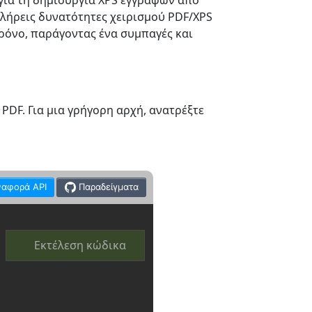
για τη δημιουργία XPS εγγράφων από
πλήρεις δυνατότητες χειρισμού PDF/XPS
ρόνο, παράγοντας ένα συμπαγές και
PDF. Για μια γρήγορη αρχή, ανατρέξτε
ναφορά API
Παραδείγματα
Εκτέλεση κώδικα