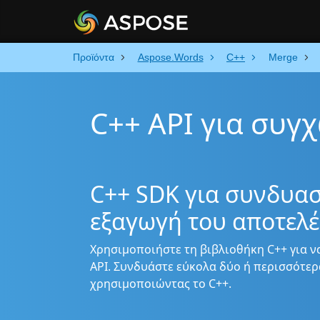
Προϊόντα
Aspose.Words
C++
Merge
C++ API για συγ
C++ SDK για συνδυασ
εξαγωγή του αποτελ
Χρησιμοποιήστε τη βιβλιοθήκη C++ για ν
API. Συνδυάστε εύκολα δύο ή περισσότερ
χρησιμοποιώντας το C++.