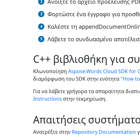
Ανοίξτε το αρχείο προέλευσης PDF
Φορτώστε ένα έγγραφο για προσθ
Καλέστε τη appendDocumentOnline
Λάβετε το συνδυασμένο αποτέλεσμ
C++ βιβλιοθήκη για σ
Κλωνοποίηση
Aspose.Words Cloud SDK for 
διαμόρφωση του SDK στην ενότητα
"How to
Για να λάβετε γρήγορα τα απαραίτητα διαπ
Instructions
στην τεκμηρίωση.
Απαιτήσεις συστήματ
Ανατρέξτε στην
Repository Documentation
γ