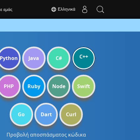
Ελληνικά
με εμάς
C++
Python
Java
C#
PHP
Ruby
Node
Swift
Go
Dart
Curl
Προβολή αποσπάσματος κώδικα