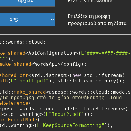
αρχείο
θέλετε να συνδυάσετε
Επιλέξτε τη μορφή
προορισμού από τη λίστα
e::words::cloud;

ke_shared
<ApiConfiguration>(
L"####-####-####-
##"
make_shared
<WordsApi>(config);

shared_ptr
<std::istream>(
new
 std::ifstream(

ath
(
L"Input1.pdf"
), std::istream::binary));

std::
make_shared
για προσθήκη από το χώρο αποθήκευσης Cloud.
eReference
(

spose::words::cloud::models::FileReference>(

d
<std::wstring>(
L"Input2.pdf"
));

ortFormatMode
(

td::wstring>(
L"KeepSourceFormatting"
));
