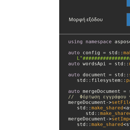
Μορφή εξόδου
using
namespace
 aspos
auto
 config = std::
ma
L"################
auto
 wordsApi = std::
auto
 document = std::
   std::filesystem::
p
auto
 mergeDocument = 
//  Φόρτωση εγγράφου 
mergeDocument->
setFil
   std::
make_shared
<a
      std::
make_share
mergeDocument->
setImp
   std::
make_shared
<s