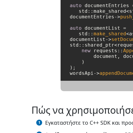
auto
 documentEntries =
   std::make_shared<s
documentEntries->
push
auto
 documentList = 

   std::
make_shared
<a
documentList->
setDocu
std::shared_ptr<reque
new
 requests::
App
        document, docu
    )

);

wordsApi->
appendDocum
Πώς να χρησιμοποιήσε
Εγκαταστήστε το C++ SDK και προσ