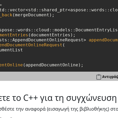
 

td::vector<std::shared_ptr<aspose::words::clo
_back
(mergeDocument);

spose::words::cloud::models::DocumentEntryList
mentEntries
(documentEntries);

sts::AppendDocumentOnlineRequest> 
appendDocum
endDocumentOnlineRequest
(

mentList

entOnline
Αντιγράψ
τε το C++ για τη συγχώνευση
θέστε την αναφορά (εισαγωγή της βιβλιοθήκης) στο