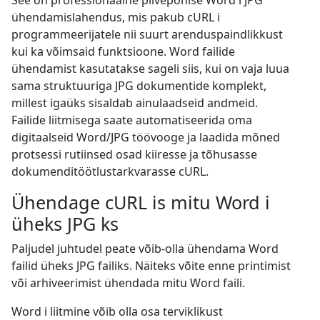
See on professionaalne pilvepõhise Word i JPG
ühendamislahendus, mis pakub cURL i
programmeerijatele nii suurt arenduspaindlikkust
kui ka võimsaid funktsioone. Word failide
ühendamist kasutatakse sageli siis, kui on vaja luua
sama struktuuriga JPG dokumentide komplekt,
millest igaüks sisaldab ainulaadseid andmeid.
Failide liitmisega saate automatiseerida oma
digitaalseid Word/JPG töövooge ja laadida mõned
protsessi rutiinsed osad kiiresse ja tõhusasse
dokumenditöötlustarkvarasse cURL.
Ühendage cURL is mitu Word i
üheks JPG ks
Paljudel juhtudel peate võib-olla ühendama Word
failid üheks JPG failiks. Näiteks võite enne printimist
või arhiveerimist ühendada mitu Word faili.
Word i liitmine võib olla osa terviklikust