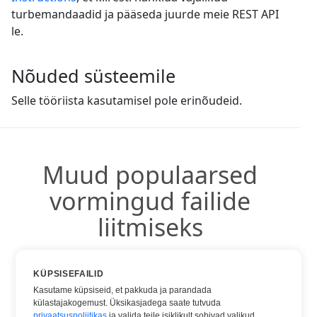
turbemandaadid ja pääseda juurde meie REST API
le.
Nõuded süsteemile
Selle tööriista kasutamisel pole erinõudeid.
Muud populaarsed
vormingud failide
liitmiseks
Võite kasutada ka muid populaarseid vorminguid:
KÜPSISEFAILID
Kasutame küpsiseid, et pakkuda ja parandada
külastajakogemust. Üksikasjadega saate tutvuda
privaatsuspoliitikas
ja valida teile isiklikult sobivad valikud.