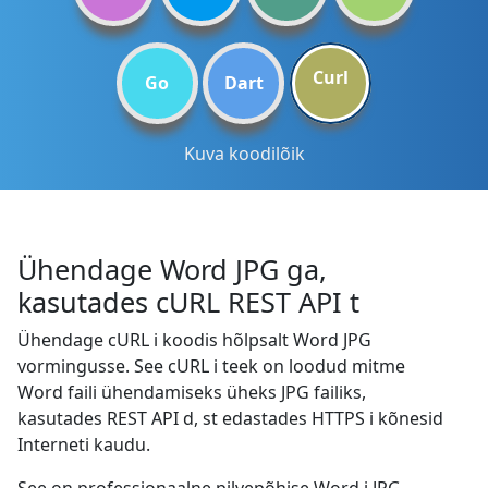
Curl
Go
Dart
Kuva koodilõik
Ühendage Word JPG ga,
kasutades cURL REST API t
Ühendage cURL i koodis hõlpsalt Word JPG
vormingusse. See cURL i teek on loodud mitme
Word faili ühendamiseks üheks JPG failiks,
kasutades REST API d, st edastades HTTPS i kõnesid
Interneti kaudu.