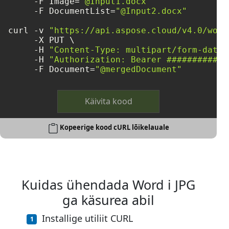
     -F Image=
"@Input1.docx"
     -F DocumentList=
"@Input2.docx"
curl -v 
"https://api.aspose.cloud/v4.0/word
     -X PUT \

     -H 
"Content-Type: multipart/form-data"
     -H 
"Authorization: Bearer ############
     -F Document=
"@mergedDocument"
Käivita kood
Kopeerige kood cURL lõikelauale
Kuidas ühendada Word i JPG
ga käsurea abil
Installige utiliit CURL