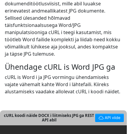
dokumenditöötlusviisist, mille abil luuakse
erinevatest andmeallikatest JPG dokumente.
Sellised ülesanded hõlmavad
täisfunktsionaalsusega Word/JPG
manipulatsiooniga cURL i teegi kasutamist, mis
töötleb Word failide komplekti ja liidab need kokku
võimalikult lühikese aja jooksul, andes kompaktse
ja täpse JPG tulemuse.
Ühendage cURL is Word JPG ga
cURL is Word i ja JPG vormingu ühendamiseks
vajate vähemalt kahte Word i lähtefaili. Kiireks
alustamiseks vaadake allolevat cURL i koodi näidet.
cURL koodi näide DOCX i liitmiseks JPG ga REST
API viide
API abil