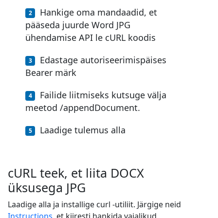
Hankige oma mandaadid, et
pääseda juurde Word JPG
ühendamise API le cURL koodis
Edastage autoriseerimispäises
Bearer märk
Failide liitmiseks kutsuge välja
meetod /appendDocument.
Laadige tulemus alla
cURL teek, et liita DOCX
üksusega JPG
Laadige alla ja installige curl -utiliit. Järgige neid
Instructions
, et kiiresti hankida vajalikud