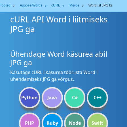
Tooted
Aspose.Words
cURL
Merge
Word ist JPG ks
cURL API Word i liitmiseks
JPG ga
Ühendage Word käsurea abil
JPG ga
Kasutage cURL i käsurea tööriista Word i
ühendamiseks JPG ga võrgus.
Python
Java
C#
C++
PHP
Ruby
Node
Swift