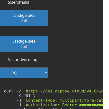
Sisendfailid
Laadige üles
fail
Laadige üles
fail
Väljundvorming
curl -v 
"https://api.aspose.cloud/v4.0/word
     -X PUT \

     -H 
"Content-Type: multipart/form-data"
     -H 
"Authorization: Bearer ############