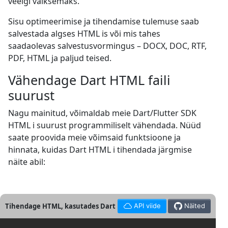
veelgi väiksemaks.
Sisu optimeerimise ja tihendamise tulemuse saab
salvestada algses HTML is või mis tahes
saadaolevas salvestusvormingus – DOCX, DOC, RTF,
PDF, HTML ja paljud teised.
Vähendage Dart HTML faili
suurust
Nagu mainitud, võimaldab meie Dart/Flutter SDK
HTML i suurust programmiliselt vähendada. Nüüd
saate proovida meie võimsaid funktsioone ja
hinnata, kuidas Dart HTML i tihendada järgmise
näite abil:
Tihendage HTML, kasutades Dart
API viide
Näited