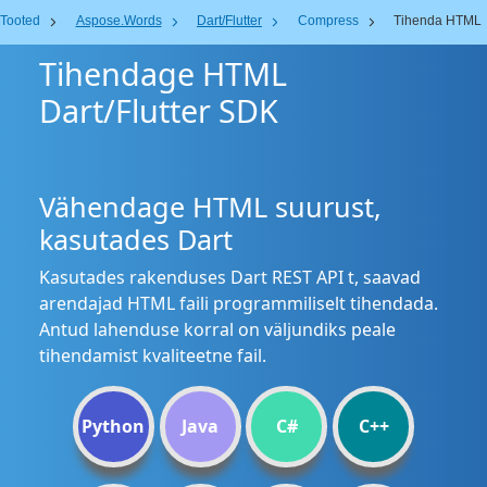
Tooted
Aspose.Words
Dart/Flutter
Compress
Tihenda HTML
Tihendage HTML
Dart/Flutter SDK
Vähendage HTML suurust,
kasutades Dart
Kasutades rakenduses Dart REST API t, saavad
arendajad HTML faili programmiliselt tihendada.
Antud lahenduse korral on väljundiks peale
tihendamist kvaliteetne fail.
Python
Java
C#
C++