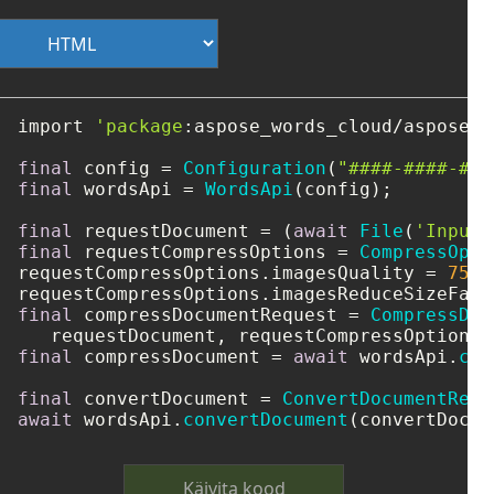
import 
'package
:aspose_words_cloud/aspose_w
final
 config = 
Configuration
(
"####-####-###
final
 wordsApi = 
WordsApi
(config);

final
 requestDocument = (
await
File
(
'Input
.
final
 requestCompressOptions = 
CompressOpti
requestCompressOptions.imagesQuality = 
75
;

requestCompressOptions.imagesReduceSizeFact
final
 compressDocumentRequest = 
CompressDoc
final
 compressDocument = 
await
 wordsApi.
com
final
 convertDocument = 
ConvertDocumentRequ
await
 wordsApi.
convertDocument
(convertDocum
Käivita kood