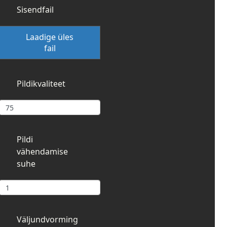
Sisendfail
Laadige üles
fail
Pildikvaliteet
Pildi
vähendamise
suhe
Väljundvorming