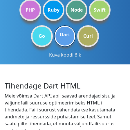
PHP
Ruby
Node
Swift
Dart
Go
Curl
Kuva koodilõik
Tihendage Dart HTML
Meie võimsa Dart API abil saavad arendajad sisu ja
väljundfaili suuruse optimeerimiseks HTML i
tihendada. Faili suurust vähendatakse kasutamata
andmete ja ressursside puhastamise teel. Samuti
saate pilte tihendada, et muuta väljundfaili suurus