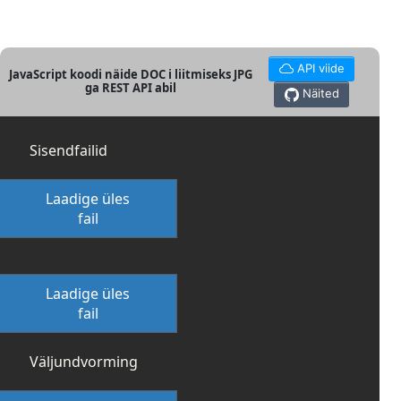
API viide
JavaScript koodi näide DOC i liitmiseks JPG
ga REST API abil
Näited
Sisendfailid
Laadige üles
fail
Laadige üles
fail
Väljundvorming