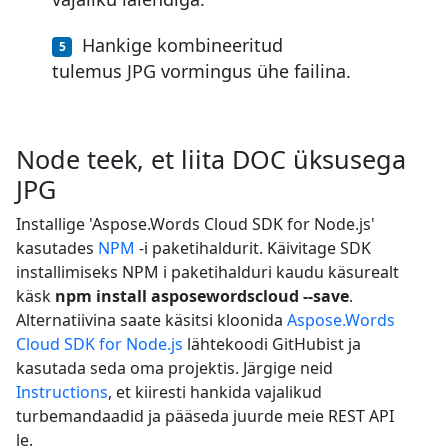
Hankige kombineeritud
tulemus JPG vormingus ühe failina.
Node teek, et liita DOC üksusega
JPG
Installige 'Aspose.Words Cloud SDK for Node.js'
kasutades
NPM
-i paketihaldurit. Käivitage SDK
installimiseks NPM i paketihalduri kaudu käsurealt
käsk
npm install asposewordscloud --save
.
Alternatiivina saate käsitsi kloonida
Aspose.Words
Cloud SDK for Node.js
lähtekoodi GitHubist ja
kasutada seda oma projektis. Järgige neid
Instructions
, et kiiresti hankida vajalikud
turbemandaadid ja pääseda juurde meie REST API
le.