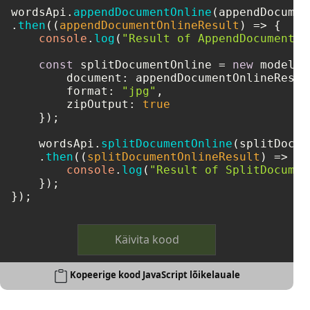
wordsApi.
appendDocumentOnline
(appendDocumen
.
then
(
(
appendDocumentOnlineResult
) =>
 {    

console
.
log
(
"Result of AppendDocumentOn
const
 splitDocumentOnline = 
new
 model.
S
document
: appendDocumentOnlineResult
format
: 
"jpg"
,

zipOutput
: 
true
    });

    wordsApi.
splitDocumentOnline
(splitDocum
    .
then
(
(
splitDocumentOnlineResult
) =>
 { 
console
.
log
(
"Result of SplitDocumen
    });

});
Käivita kood
Kopeerige kood JavaScript lõikelauale