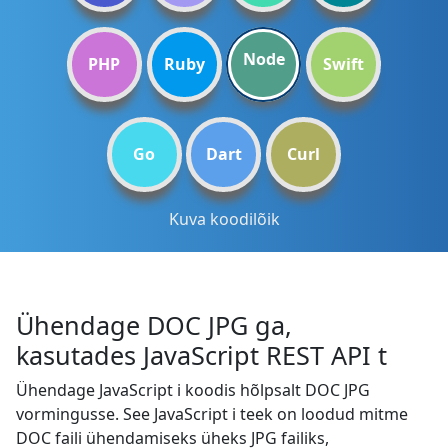
Node
PHP
Ruby
Swift
Go
Dart
Curl
Kuva koodilõik
Ühendage DOC JPG ga,
kasutades JavaScript REST API t
Ühendage JavaScript i koodis hõlpsalt DOC JPG
vormingusse. See JavaScript i teek on loodud mitme
DOC faili ühendamiseks üheks JPG failiks,