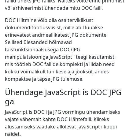
failid üheks JPG failiks. Näiteks võite enne printimist
või arhiveerimist ühendada mitu DOC faili.
DOC i liitmine võib olla osa terviklikust
dokumenditöötlusviisist, mille abil luuakse
erinevatest andmeallikatest JPG dokumente.
Sellised ülesanded hõlmavad
täisfunktsionaalsusega DOC/JPG
manipulatsiooniga JavaScript i teegi kasutamist,
mis töötleb DOC failide komplekti ja liidab need
kokku võimalikult lühikese aja jooksul, andes
kompaktse ja täpse JPG tulemuse.
Ühendage JavaScript is DOC JPG
ga
JavaScript is DOC i ja JPG vormingu ühendamiseks
vajate vähemalt kahte DOC i lähtefaili. Kiireks
alustamiseks vaadake allolevat JavaScript i koodi
näidet.