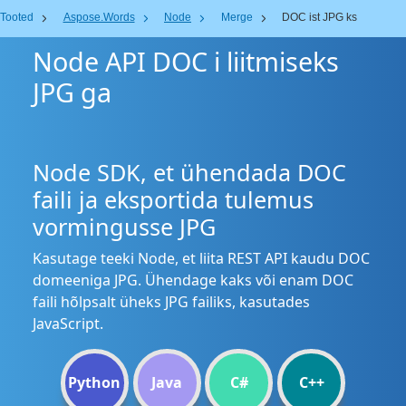
Tooted
Aspose.Words
Node
Merge
DOC ist JPG ks
Node API DOC i liitmiseks
JPG ga
Node SDK, et ühendada DOC
faili ja eksportida tulemus
vormingusse JPG
Kasutage teeki Node, et liita REST API kaudu DOC
domeeniga JPG. Ühendage kaks või enam DOC
faili hõlpsalt üheks JPG failiks, kasutades
JavaScript.
Python
Java
C#
C++