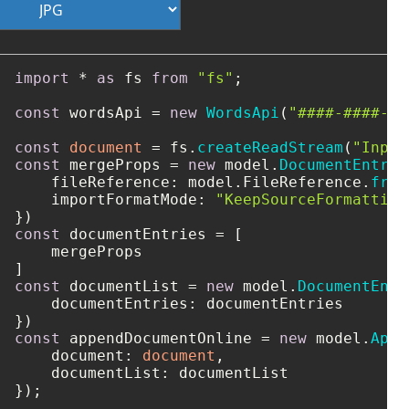
import
 * 
as
 fs 
from
"fs"
;

const
 wordsApi = 
new
WordsApi
(
"####-####-##
const
document
 = fs.
createReadStream
(
"Input
const
 mergeProps = 
new
 model.
DocumentEntry
(
fileReference
: model.
FileReference
.
from
importFormatMode
: 
"KeepSourceFormatting
const
 documentEntries = [

    mergeProps

const
 documentList = 
new
 model.
DocumentEntr
documentEntries
: documentEntries

const
 appendDocumentOnline = 
new
 model.
Appe
document
: 
document
,

documentList
: documentList

});
