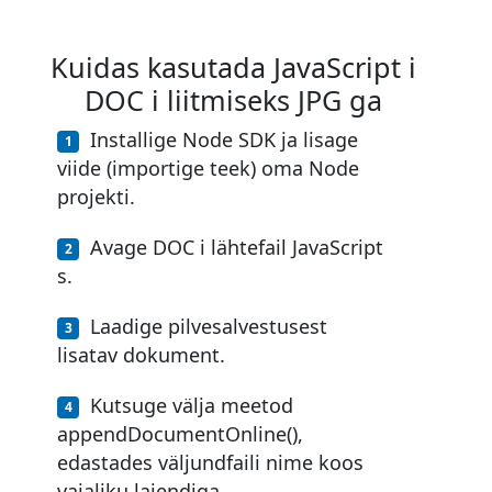
Kuidas kasutada JavaScript i
DOC i liitmiseks JPG ga
Installige Node SDK ja lisage
viide (importige teek) oma Node
projekti.
Avage DOC i lähtefail JavaScript
s.
Laadige pilvesalvestusest
lisatav dokument.
Kutsuge välja meetod
appendDocumentOnline(),
edastades väljundfaili nime koos
vajaliku laiendiga.