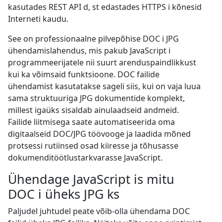
kasutades REST API d, st edastades HTTPS i kõnesid
Interneti kaudu.
See on professionaalne pilvepõhise DOC i JPG
ühendamislahendus, mis pakub JavaScript i
programmeerijatele nii suurt arenduspaindlikkust
kui ka võimsaid funktsioone. DOC failide
ühendamist kasutatakse sageli siis, kui on vaja luua
sama struktuuriga JPG dokumentide komplekt,
millest igaüks sisaldab ainulaadseid andmeid.
Failide liitmisega saate automatiseerida oma
digitaalseid DOC/JPG töövooge ja laadida mõned
protsessi rutiinsed osad kiiresse ja tõhusasse
dokumenditöötlustarkvarasse JavaScript.
Ühendage JavaScript is mitu
DOC i üheks JPG ks
Paljudel juhtudel peate võib-olla ühendama DOC