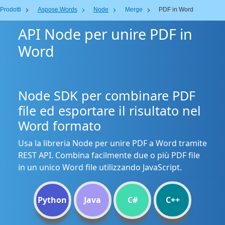
Prodotti
Aspose.Words
Node
Merge
PDF in Word
API Node per unire PDF in
Word
Node SDK per combinare PDF
file ed esportare il risultato nel
Word formato
Usa la libreria Node per unire PDF a Word tramite
REST API. Combina facilmente due o più PDF file
in un unico Word file utilizzando JavaScript.
Python
Java
C#
C++