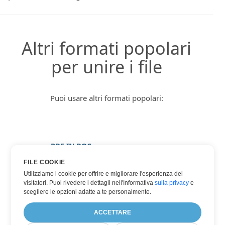
Altri formati popolari
per unire i file
Puoi usare altri formati popolari:
PDF IN DOC
PDF IN IMMAGINE
FILE COOKIE
Utilizziamo i cookie per offrire e migliorare l'esperienza dei
PDF IN JPG
visitatori. Puoi rivedere i dettagli nell'Informativa
sulla privacy
e
PDF IN PNG
scegliere le opzioni adatte a te personalmente.
PDF IN XPS
ACCETTARE