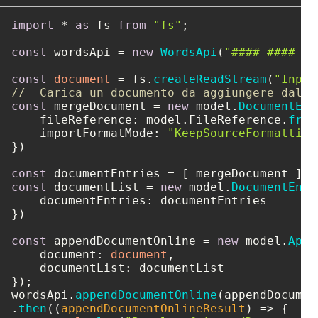
import
 * 
as
 fs 
from
"fs"
;

const
 wordsApi = 
new
WordsApi
(
"####-####-##
const
document
 = fs.
createReadStream
(
"Input
//  Carica un documento da aggiungere dall'
const
 mergeDocument = 
new
 model.
DocumentEnt
fileReference
: model.
FileReference
.
from
importFormatMode
: 
"KeepSourceFormatting
})

const
const
 documentList = 
new
 model.
DocumentEntr
documentEntries
: documentEntries

})

const
 appendDocumentOnline = 
new
 model.
Appe
document
: 
document
,

documentList
: documentList

});

wordsApi.
appendDocumentOnline
(appendDocumen
.
then
(
(
appendDocumentOnlineResult
) =>
 {
