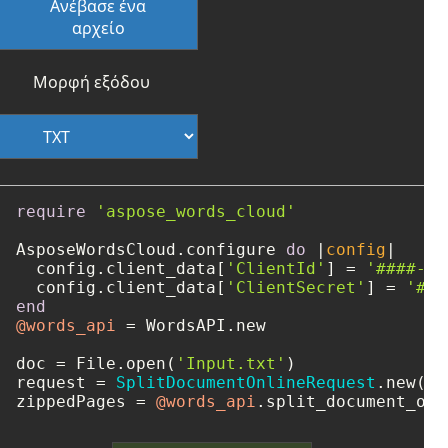
Ανέβασε ένα
αρχείο
Μορφή εξόδου
require
'aspose_words_cloud'
AsposeWordsCloud.configure 
do
 |
config
|

  config.client_data[
'ClientId'
] = 
'####-##
  config.client_data[
'ClientSecret'
] = 
'###
end
@words_api
 = WordsAPI.new

doc = File.open(
'Input.txt'
)

request = 
SplitDocumentOnlineRequest
.new(
do
zippedPages = 
@words_api
.split_document_onl