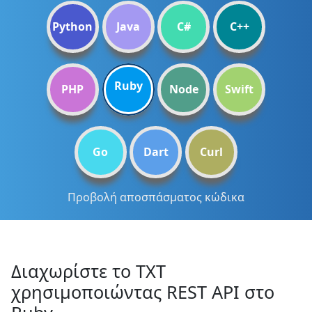
Python
Java
C#
C++
Ruby
PHP
Node
Swift
Go
Dart
Curl
Προβολή αποσπάσματος κώδικα
Διαχωρίστε το TXT
χρησιμοποιώντας REST API στο