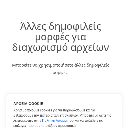
Άλλες δημοφιλείς
μορφές για
διαχωρισμό αρχείων
Μπορείτε να χρησιμοποιήσετε άλλες δημοφιλείς
μορφές:
DOC
ΑΡΧΕΊΑ COOKIE
DOCX
Χρησιμοποιούμε cookies για να παραδώσουμε και να
βελτιώσουμε την εμπειρία των επισκεπτών. Μπορείτε να δείτε τις
HTML
λεπτομέρειες στην
Πολιτική Απορρήτου
και να επιλέξετε τις
PDF
επιλογές που σας ταιριάζουν προσωπικά.