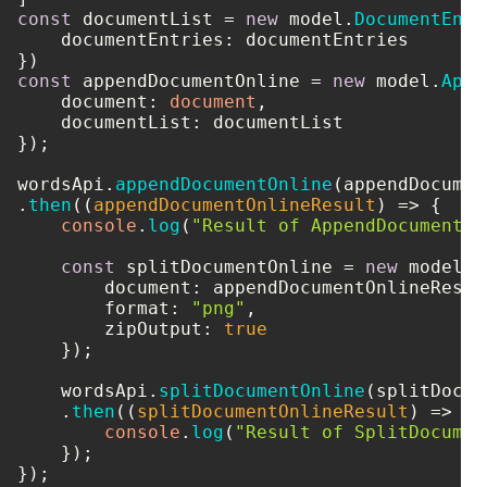
const
 documentList = 
new
 model.
DocumentEntr
documentEntries
: documentEntries

const
 appendDocumentOnline = 
new
 model.
Appe
document
: 
document
,

documentList
: documentList

});

wordsApi.
appendDocumentOnline
(appendDocumen
.
then
(
(
appendDocumentOnlineResult
) =>
 {    

console
.
log
(
"Result of AppendDocumentOn
const
 splitDocumentOnline = 
new
 model.
S
document
: appendDocumentOnlineResult
format
: 
"png"
,

zipOutput
: 
true
    });

    wordsApi.
splitDocumentOnline
(splitDocum
    .
then
(
(
splitDocumentOnlineResult
) =>
 { 
console
.
log
(
"Result of SplitDocumen
    });

});