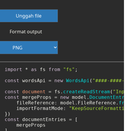
Unggah file
Format output
import
 * 
as
 fs 
from
"fs"
;

const
 wordsApi = 
new
WordsApi
(
"####-####-##
const
document
 = fs.
createReadStream
(
"Input
const
 mergeProps = 
new
 model.
DocumentEntry
(
fileReference
: model.
FileReference
.
from
importFormatMode
: 
"KeepSourceFormatting
const
 documentEntries = [

    mergeProps
