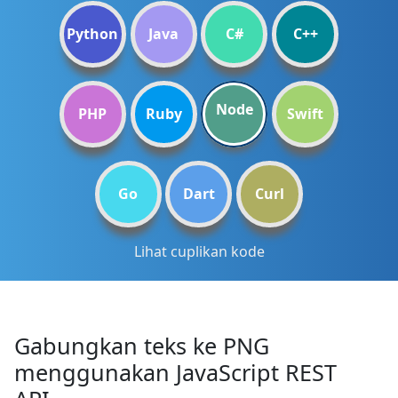
Python
Java
C#
C++
Node
PHP
Ruby
Swift
Go
Dart
Curl
Lihat cuplikan kode
Gabungkan teks ke PNG
menggunakan JavaScript REST