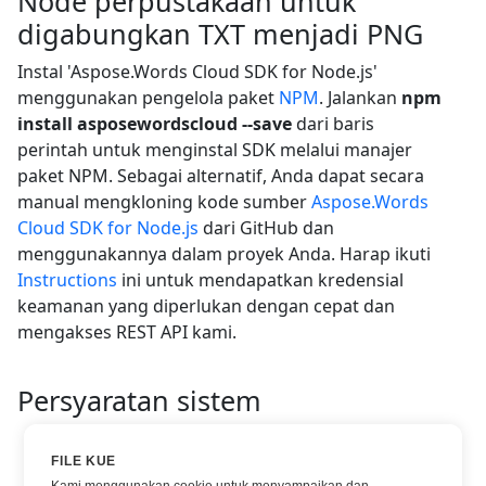
Node perpustakaan untuk
digabungkan TXT menjadi PNG
Instal 'Aspose.Words Cloud SDK for Node.js'
menggunakan pengelola paket
NPM
. Jalankan
npm
install asposewordscloud --save
dari baris
perintah untuk menginstal SDK melalui manajer
paket NPM. Sebagai alternatif, Anda dapat secara
manual mengkloning kode sumber
Aspose.Words
Cloud SDK for Node.js
dari GitHub dan
menggunakannya dalam proyek Anda. Harap ikuti
Instructions
ini untuk mendapatkan kredensial
keamanan yang diperlukan dengan cepat dan
mengakses REST API kami.
Persyaratan sistem
@types/request (version 2.48.3+)
lodash (version 4.17.15+)
FILE KUE