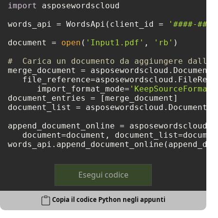
import
 asposewordscloud

words_api = WordsApi(client_id = 
'####-####
document = 
open
(
'Input1.pdf'
, 
'rb'
)

#  Carica un documento da aggiungere dall'a
merge_document = asposewordscloud.DocumentEn
   file_reference=asposewordscloud.FileRefe
      import_format_mode=
'KeepSourceFormatt
document_entries = [merge_document]

document_list = asposewordscloud.DocumentEn
append_document_online = asposewordscloud.m
   document=document, document_list=document
Esegui codice
Copia il codice Python negli appunti