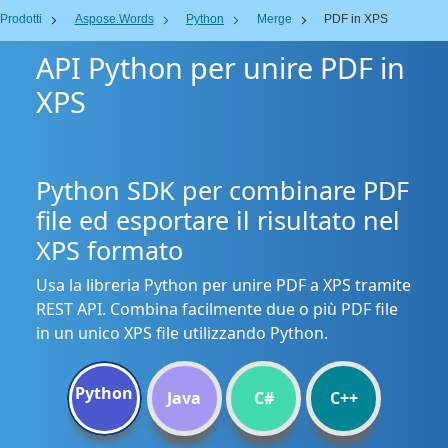
Prodotti
Aspose.Words
Python
Merge
PDF in XPS
API Python per unire PDF in
XPS
Python SDK per combinare PDF
file ed esportare il risultato nel
XPS formato
Usa la libreria Python per unire PDF a XPS tramite
REST API. Combina facilmente due o più PDF file
in un unico XPS file utilizzando Python.
Python
Java
C#
C++