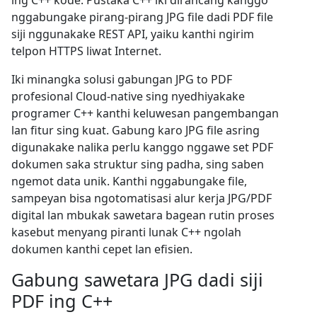
ing C++ kode. Pustaka C++ iki dirancang kanggo
nggabungake pirang-pirang JPG file dadi PDF file
siji nggunakake REST API, yaiku kanthi ngirim
telpon HTTPS liwat Internet.
Iki minangka solusi gabungan JPG to PDF
profesional Cloud-native sing nyedhiyakake
programer C++ kanthi keluwesan pangembangan
lan fitur sing kuat. Gabung karo JPG file asring
digunakake nalika perlu kanggo nggawe set PDF
dokumen saka struktur sing padha, sing saben
ngemot data unik. Kanthi nggabungake file,
sampeyan bisa ngotomatisasi alur kerja JPG/PDF
digital lan mbukak sawetara bagean rutin proses
kasebut menyang piranti lunak C++ ngolah
dokumen kanthi cepet lan efisien.
Gabung sawetara JPG dadi siji
PDF ing C++