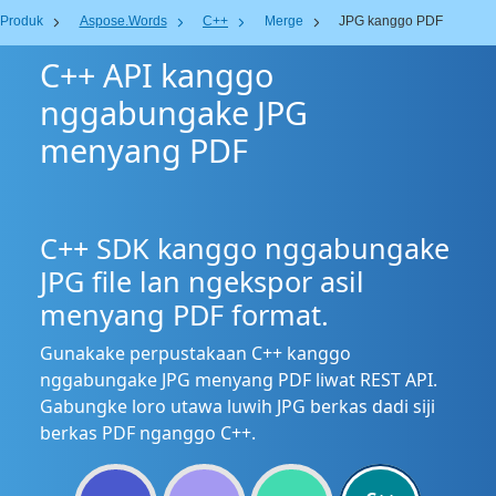
Produk
Aspose.Words
C++
Merge
JPG kanggo PDF
C++ API kanggo
nggabungake JPG
menyang PDF
C++ SDK kanggo nggabungake
JPG file lan ngekspor asil
menyang PDF format.
Gunakake perpustakaan C++ kanggo
nggabungake JPG menyang PDF liwat REST API.
Gabungke loro utawa luwih JPG berkas dadi siji
berkas PDF nganggo C++.