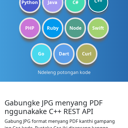
C++
Python
Java
C#
PHP
Ruby
Node
Swift
Go
Dart
Curl
Ndeleng potongan kode
Gabungke JPG menyang PDF
nggunakake C++ REST API
Gabung JPG format menyang PDF kanthi gampang