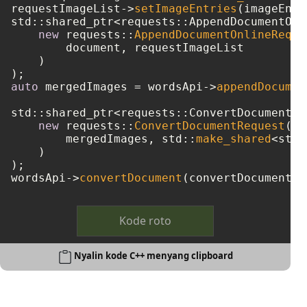
requestImageList->
setImageEntries
(imageEntr
std::shared_ptr<requests::AppendDocumentOnl
new
 requests::
AppendDocumentOnlineReque
        document, requestImageList

    )

auto
 mergedImages = wordsApi->
appendDocumen
std::shared_ptr<requests::ConvertDocumentRe
new
 requests::
ConvertDocumentRequest
(

        mergedImages, std::
make_shared
<std:
    )

);

wordsApi->
convertDocument
Kode roto
Nyalin kode C++ menyang clipboard