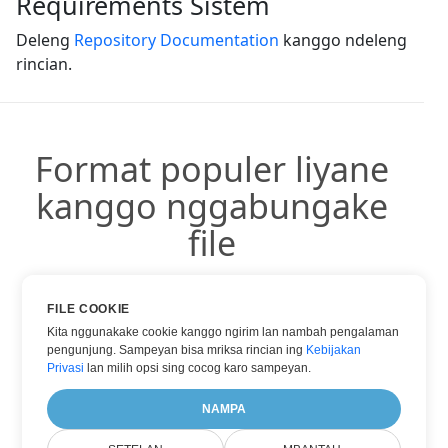
Requirements Sistem
Deleng
Repository Documentation
kanggo ndeleng
rincian.
Format populer liyane
kanggo nggabungake
file
Sampeyan bisa nggunakake format populer liyane:
FILE COOKIE
Kita nggunakake cookie kanggo ngirim lan nambah pengalaman
pengunjung. Sampeyan bisa mriksa rincian ing
Kebijakan
Privasi
lan milih opsi sing cocog karo sampeyan.
JPG INTO JPG
NAMPA