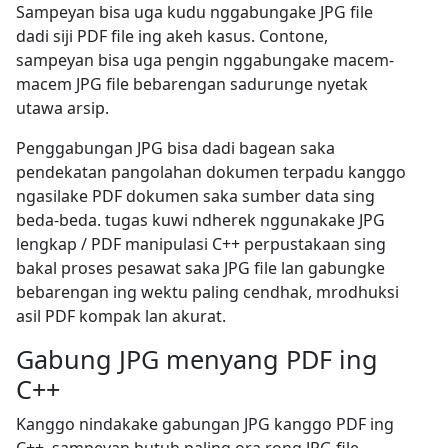
Sampeyan bisa uga kudu nggabungake JPG file
dadi siji PDF file ing akeh kasus. Contone,
sampeyan bisa uga pengin nggabungake macem-
macem JPG file bebarengan sadurunge nyetak
utawa arsip.
Penggabungan JPG bisa dadi bagean saka
pendekatan pangolahan dokumen terpadu kanggo
ngasilake PDF dokumen saka sumber data sing
beda-beda. tugas kuwi ndherek nggunakake JPG
lengkap / PDF manipulasi C++ perpustakaan sing
bakal proses pesawat saka JPG file lan gabungke
bebarengan ing wektu paling cendhak, mrodhuksi
asil PDF kompak lan akurat.
Gabung JPG menyang PDF ing
C++
Kanggo nindakake gabungan JPG kanggo PDF ing