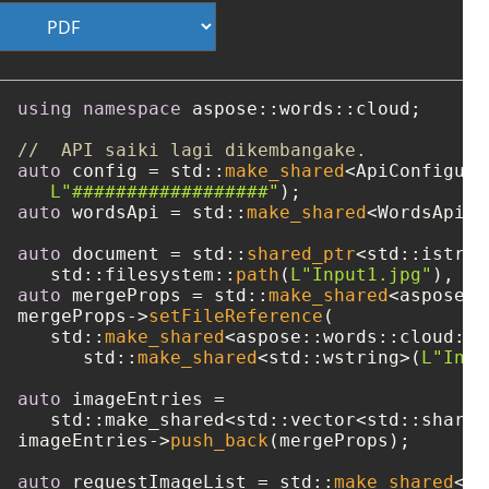
using
namespace
 aspose::words::cloud;

//  API saiki lagi dikembangake.
auto
 config = std::
make_shared
<ApiConfigura
L"##################"
auto
 wordsApi = std::
make_shared
<WordsApi>(
auto
 document = std::
shared_ptr
<std::istrea
   std::filesystem::
path
(
L"Input1.jpg"
auto
 mergeProps = std::
make_shared
<aspose::
mergeProps->
setFileReference
(

   std::
make_shared
<aspose::words::cloud::m
      std::
make_shared
<std::wstring>(
L"Inpu
auto
 imageEntries = 

   std::make_shared<std::vector<std::shared
imageEntries->
push_back
(mergeProps);

auto
 requestImageList = std::
make_shared
<as