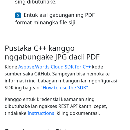
sing dibutuhake.
Entuk asil gabungan ing PDF
format minangka file siji.
Pustaka C++ kanggo
nggabungake JPG dadi PDF
Klone
Aspose.Words Cloud SDK for C++
kode
sumber saka GitHub. Sampeyan bisa nemokake
informasi rinci babagan mbangun lan ngonfigurasi
SDK ing bagean
"How to use the SDK"
.
Kanggo entuk kredensial keamanan sing
dibutuhake lan ngakses REST API kanthi cepet,
tindakake
Instructions
iki ing dokumentasi.