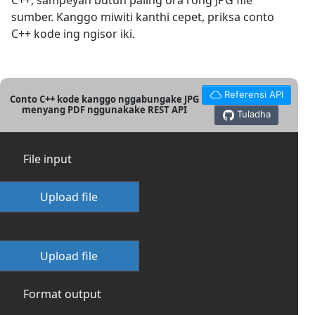
C++, sampeyan butuh paling ora rong JPG file
sumber. Kanggo miwiti kanthi cepet, priksa conto
C++ kode ing ngisor iki.
Referensi API
Conto C++ kode kanggo nggabungake JPG
menyang PDF nggunakake REST API
Tuladha
File input
Upload file
Upload file
Format output