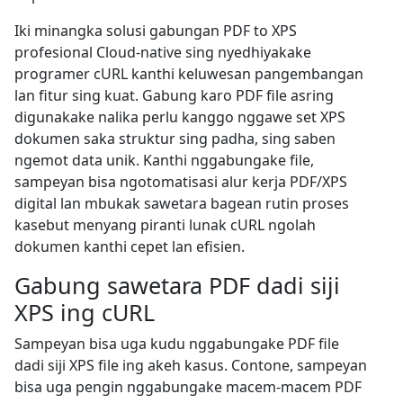
Iki minangka solusi gabungan PDF to XPS
profesional Cloud-native sing nyedhiyakake
programer cURL kanthi keluwesan pangembangan
lan fitur sing kuat. Gabung karo PDF file asring
digunakake nalika perlu kanggo nggawe set XPS
dokumen saka struktur sing padha, sing saben
ngemot data unik. Kanthi nggabungake file,
sampeyan bisa ngotomatisasi alur kerja PDF/XPS
digital lan mbukak sawetara bagean rutin proses
kasebut menyang piranti lunak cURL ngolah
dokumen kanthi cepet lan efisien.
Gabung sawetara PDF dadi siji
XPS ing cURL
Sampeyan bisa uga kudu nggabungake PDF file
dadi siji XPS file ing akeh kasus. Contone, sampeyan
bisa uga pengin nggabungake macem-macem PDF