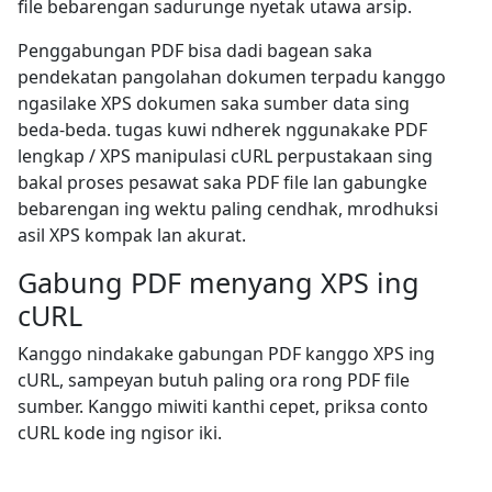
file bebarengan sadurunge nyetak utawa arsip.
Penggabungan PDF bisa dadi bagean saka
pendekatan pangolahan dokumen terpadu kanggo
ngasilake XPS dokumen saka sumber data sing
beda-beda. tugas kuwi ndherek nggunakake PDF
lengkap / XPS manipulasi cURL perpustakaan sing
bakal proses pesawat saka PDF file lan gabungke
bebarengan ing wektu paling cendhak, mrodhuksi
asil XPS kompak lan akurat.
Gabung PDF menyang XPS ing
cURL
Kanggo nindakake gabungan PDF kanggo XPS ing
cURL, sampeyan butuh paling ora rong PDF file
sumber. Kanggo miwiti kanthi cepet, priksa conto
cURL kode ing ngisor iki.