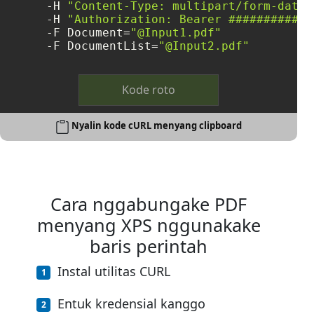
     -H 
"Content-Type: multipart/form-data"
     -H 
"Authorization: Bearer ############
     -F Document=
"@Input1.pdf"
     -F DocumentList=
"@Input2.pdf"
Kode roto
Nyalin kode cURL menyang clipboard
Cara nggabungake PDF
menyang XPS nggunakake
baris perintah
Instal utilitas CURL
Entuk kredensial kanggo