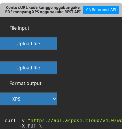
Conto cURL kode kanggo nggabungake
Referensi API
PDF menyang XPS nggunakake REST API
File input
Upload file
Upload file
Format output
curl -v 
"https://api.aspose.cloud/v4.0/word
     -X PUT \
