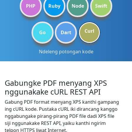
PHP
Ruby
Node
Swift
Curl
Go
Dart
Ndeleng potongan kode
Gabungke PDF menyang XPS
nggunakake cURL REST API
Gabung PDF format menyang XPS kanthi gampang
ing cURL kode. Pustaka cURL iki dirancang kanggo
nggabungake pirang-pirang PDF file dadi XPS file
siji nggunakake REST API, yaiku kanthi ngirim
telpon HTTPS liwat Internet.