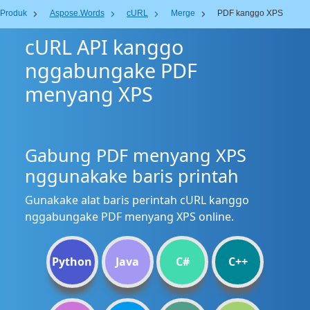
Produk
Aspose.Words
cURL
Merge
PDF kanggo XPS
cURL API kanggo
nggabungake PDF
menyang XPS
Gabung PDF menyang XPS
nggunakake baris printah
Gunakake alat baris perintah cURL kanggo
nggabungake PDF menyang XPS online.
Python
Java
C#
C++