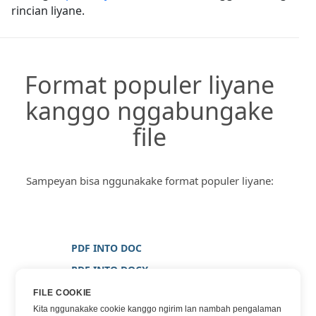
rincian liyane.
Format populer liyane
kanggo nggabungake
file
Sampeyan bisa nggunakake format populer liyane:
PDF INTO DOC
PDF INTO DOCX
PDF INTO GAMBAR
FILE COOKIE
Kita nggunakake cookie kanggo ngirim lan nambah pengalaman
PDF INTO PNG