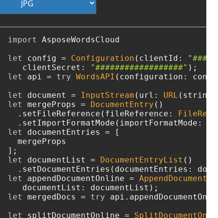
import
 AsposeWordsCloud

let
 config 
=
Configuration
(clientId: 
"####-
   clientSecret: 
"##################"
let
 api 
=
try
WordsAPI
(configuration: config
let
 document 
=
InputStream
(url: 
URL
(string:
let
 mergeProps 
=
DocumentEntry
()

  .setFileReference(fileReference: 
FileRefe
  .setImportFormatMode(importFormatMode: 
"K
let
 documentEntries 
=
 [

  mergeProps

let
 documentList 
=
DocumentEntryList
()

let
 appendDocumentOnline 
=
AppendDocumentOn
let
 mergedDocs 
=
try
 api.appendDocumentOnli
let
 splitDocumentOnline 
=
SplitDocumentOnli