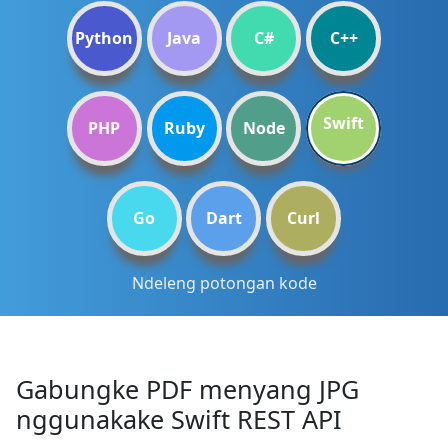
Python
Java
C#
C++
Swift
PHP
Ruby
Node
Go
Dart
Curl
Ndeleng potongan kode
Gabungke PDF menyang JPG
nggunakake Swift REST API