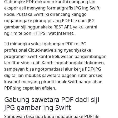
Gabungke PDF dokumen kanthi gampang lan
ekspor asil menyang format grafis JPG ing Swift
kode. Pustaka Swift iki dirancang kanggo
nggabungake pirang-pirang PDF file dadi JPG
gambar siji nggunakake REST API, yaiku kanthi
ngirim telpon HTTPS liwat Internet.
Iki minangka solusi gabungan PDF to JPG
profesional Cloud-native sing nyedhiyakake
programer Swift kanthi keluwesan pangembangan
lan fitur sing kuat. Kanthi nggabungake dokumen,
sampeyan bisa ngotomatisasi alur kerja PDF/JPG
digital lan mbukak sawetara bagean rutin proses
kasebut menyang piranti lunak Swift pangolahan
PDF sing cepet lan efisien.
Gabung sawetara PDF dadi siji
JPG gambar ing Swift
Sampeyan bisa uga kudu nggabungake PDF file