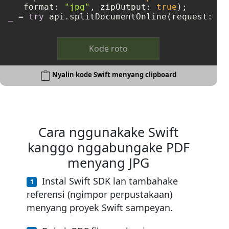
   format: 
"jpg"
, zipOutput: 
true
_
=
try
 api.splitDocumentOnline(request: sp
Kode roto
Nyalin kode Swift menyang clipboard
Cara nggunakake Swift
kanggo nggabungake PDF
menyang JPG
Instal Swift SDK lan tambahake
referensi (ngimpor perpustakaan)
menyang proyek Swift sampeyan.