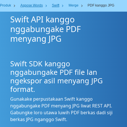
Produk
Aspose.Words
Swift
Merge
PDF kanggo JPG
Swift API kanggo
nggabungake PDF
menyang JPG
Swift SDK kanggo
nggabungake PDF file lan
ngekspor asil menyang JPG
format.
Gunakake perpustakaan Swift kanggo
nggabungake PDF menyang JPG liwat REST API.
Gabungke loro utawa luwih PDF berkas dadi siji
berkas JPG nganggo Swift.