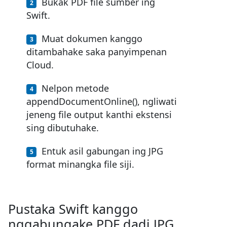
Bukak PDF file sumber ing
Swift.
Muat dokumen kanggo
ditambahake saka panyimpenan
Cloud.
Nelpon metode
appendDocumentOnline(), ngliwati
jeneng file output kanthi ekstensi
sing dibutuhake.
Entuk asil gabungan ing JPG
format minangka file siji.
Pustaka Swift kanggo
nggabungake PDF dadi JPG