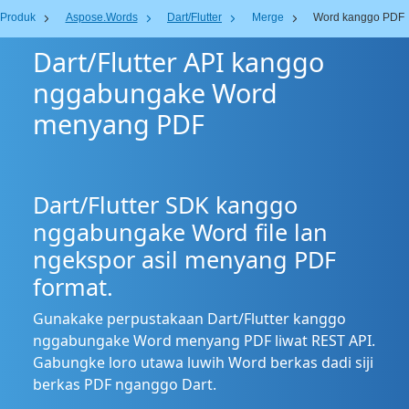
Produk
Aspose.Words
Dart/Flutter
Merge
Word kanggo PDF
Dart/Flutter API kanggo
nggabungake Word
menyang PDF
Dart/Flutter SDK kanggo
nggabungake Word file lan
ngekspor asil menyang PDF
format.
Gunakake perpustakaan Dart/Flutter kanggo
nggabungake Word menyang PDF liwat REST API.
Gabungke loro utawa luwih Word berkas dadi siji
berkas PDF nganggo Dart.