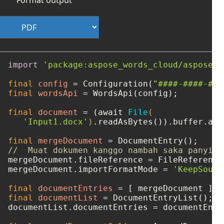
import
'package:aspose_words_cloud/aspose_w
final
config
=
 Configuration(
"####-####-###
final
wordsApi
=
 WordsApi(config);

final
document
=
 (await 
File
(

'Input1.docx'
)
.readAsBytes()).buffer.asB
final
mergeDocument
=
//  Muat dokumen kanggo nambah saka panyimp
mergeDocument.fileReference = FileReference
mergeDocument.importFormatMode = 
'KeepSourc
final
documentEntries
=
final
documentList
=
 DocumentEntryList();

documentList.documentEntries = documentEntri