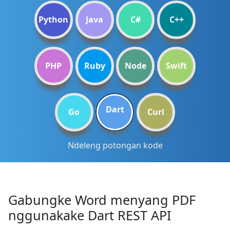
Python
Java
C#
C++
PHP
Ruby
Node
Swift
Dart
Go
Curl
Ndeleng potongan kode
Gabungke Word menyang PDF
nggunakake Dart REST API