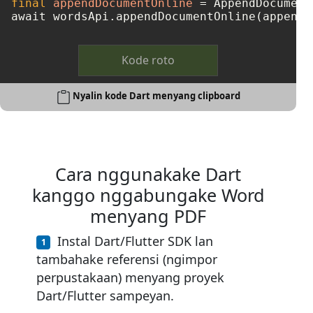
final
appendDocumentOnline
=
 AppendDocument
Kode roto
Nyalin kode Dart menyang clipboard
Cara nggunakake Dart
kanggo nggabungake Word
menyang PDF
Instal Dart/Flutter SDK lan
tambahake referensi (ngimpor
perpustakaan) menyang proyek
Dart/Flutter sampeyan.