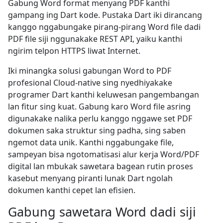
Gabung Word format menyang PDF kanthi
gampang ing Dart kode. Pustaka Dart iki dirancang
kanggo nggabungake pirang-pirang Word file dadi
PDF file siji nggunakake REST API, yaiku kanthi
ngirim telpon HTTPS liwat Internet.
Iki minangka solusi gabungan Word to PDF
profesional Cloud-native sing nyedhiyakake
programer Dart kanthi keluwesan pangembangan
lan fitur sing kuat. Gabung karo Word file asring
digunakake nalika perlu kanggo nggawe set PDF
dokumen saka struktur sing padha, sing saben
ngemot data unik. Kanthi nggabungake file,
sampeyan bisa ngotomatisasi alur kerja Word/PDF
digital lan mbukak sawetara bagean rutin proses
kasebut menyang piranti lunak Dart ngolah
dokumen kanthi cepet lan efisien.
Gabung sawetara Word dadi siji