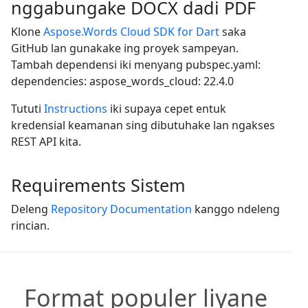
nggabungake DOCX dadi PDF
Klone
Aspose.Words Cloud SDK for Dart
saka
GitHub lan gunakake ing proyek sampeyan.
Tambah dependensi iki menyang pubspec.yaml:
dependencies: aspose_words_cloud: 22.4.0
Tututi
Instructions
iki supaya cepet entuk
kredensial keamanan sing dibutuhake lan ngakses
REST API kita.
Requirements Sistem
Deleng
Repository Documentation
kanggo ndeleng
rincian.
Format populer liyane