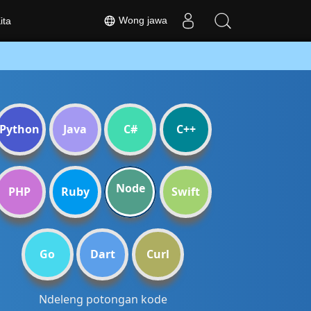
Wong jawa
ita
Python
Java
C#
C++
Node
PHP
Ruby
Swift
Go
Dart
Curl
Ndeleng potongan kode