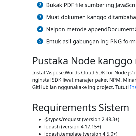
Bukak PDF file sumber ing JavaScri
Muat dokumen kanggo ditambahak
Nelpon metode appendDocumentOnlin
Entuk asil gabungan ing PNG format
Pustaka Node kanggo
Instal 'Aspose.Words Cloud SDK for Node.js
nginstal SDK liwat manajer paket NPM. Mina
GitHub lan nggunakake ing project. Tututi
In
Requirements Sistem
@types/request (version 2.48.3+)
lodash (version 4.17.15+)
lodash.template (version 4.5.0+)