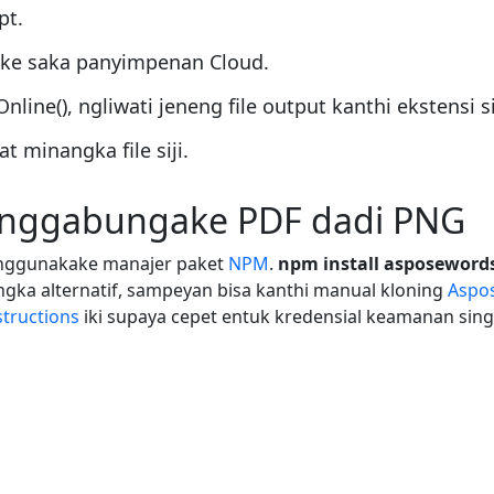
pt.
e saka panyimpenan Cloud.
e(), ngliwati jeneng file output kanthi ekstensi s
 minangka file siji.
 nggabungake PDF dadi PNG
' nggunakake manajer paket
NPM
.
npm install asposewords
ngka alternatif, sampeyan bisa kanthi manual kloning
Aspos
structions
iki supaya cepet entuk kredensial keamanan sing