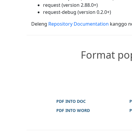
request (version 2.88.0+)
request-debug (version 0.2.0+)
Deleng
Repository Documentation
kanggo nde
Format pop
PDF INTO DOC
P
PDF INTO WORD
P