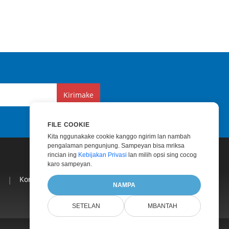
Kirimake
FILE COOKIE
Kita nggunakake cookie kanggo ngirim lan nambah
pengalaman pengunjung. Sampeyan bisa mriksa
rincian ing
Kebijakan Privasi
lan milih opsi sing cocog
karo sampeyan.
|
Konsultasi Sing Dibayar
|
Blog
|
Situs Web
|
NAMPA
SETELAN
MBANTAH