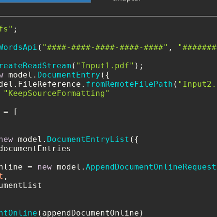
fs"
;

WordsApi
(
"####-####-####-####-####"
, 
"#######
reateReadStream
(
"Input1.pdf"
w
 model.
DocumentEntry
({

del.
FileReference
.
fromRemoteFilePath
(
"Input2.
 
"KeepSourceFormatting"
= [

new
 model.
DocumentEntryList
({

documentEntries

nline = 
new
 model.
AppendDocumentOnlineRequest
t
,

umentList

ntOnline
(appendDocumentOnline)
