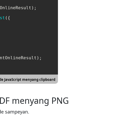
OnlineResult);

st
({

ntOnlineResult);

de JavaScript menyang clipboard
 PDF menyang PNG
de sampeyan.