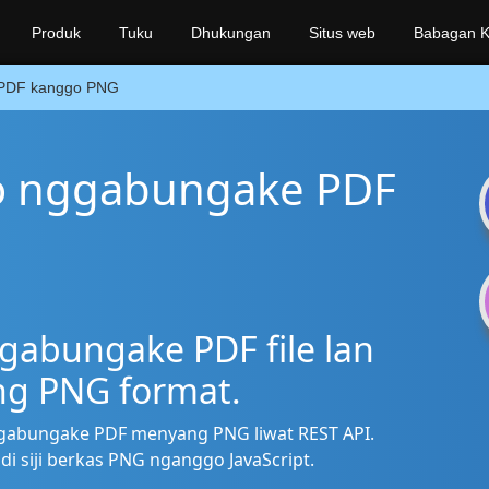
Produk
Tuku
Dhukungan
Situs web
Babagan K
PDF kanggo PNG
o nggabungake PDF
abungake PDF file lan
ng PNG format.
abungake PDF menyang PNG liwat REST API.
i siji berkas PNG nganggo JavaScript.