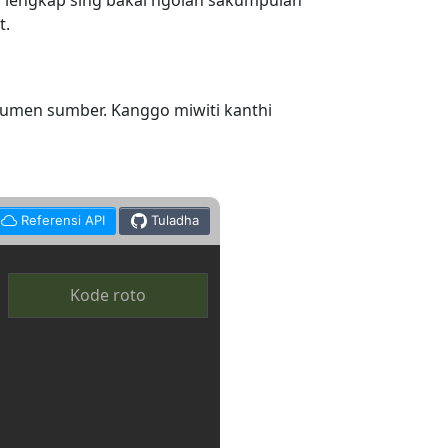
r lengkap sing bakal ngolah sakumpulan
t.
umen sumber. Kanggo miwiti kanthi
Referensi API
Tuladha
Kode roto