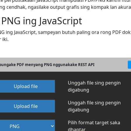
 perpustakaan JavaScript manipulasi PDF/PNG kanthi fitu
ng cendhak, ngasilake output grafis sing kompak lan akura
NG ing JavaScript
ing JavaScript, sampeyan butuh paling ora rong PDF dok
iki.
gabungake PDF menyang PNG nggunakake REST API
Unggah file sing pengin
Upload file
digabung
Unggah file sing pengin
Upload file
digabung
Pilih format target saka
dhaptar