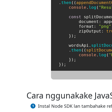
.
then
(
(
appendDocument
console
.
log
(
"Resu
const
 splitDocume
document
: app
format
: 
"png"
zipOutput
: 
tr
    });

    wordsApi.
splitDoc
    .
then
(
(
splitDocum
console
.
log
(
"
    });

});
Cara nggunakake Jav
Instal Node SDK lan tambahake r