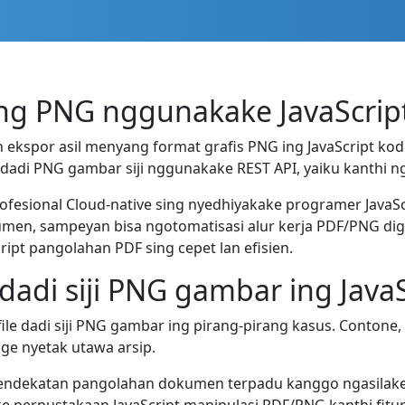
 PNG nggunakake JavaScript
spor asil menyang format grafis PNG ing JavaScript kode.
adi PNG gambar siji nggunakake REST API, yaiku kanthi ngi
ofesional Cloud-native sing nyedhiyakake programer Java
kumen, sampeyan bisa ngotomatisasi alur kerja PDF/PNG dig
ipt pangolahan PDF sing cepet lan efisien.
adi siji PNG gambar ing JavaS
le dadi siji PNG gambar ing pirang-pirang kasus. Conton
e nyetak utawa arsip.
endekatan pangolahan dokumen terpadu kanggo ngasilak