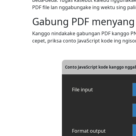
beda-beda. Tugas kasebut kalebu nggunakake
PDF file lan nggabungake ing wektu sing pali
Gabung PDF menyang P
Kanggo nindakake gabungan PDF kanggo PNG 
cepet, priksa conto JavaScript kode ing ngisor 
Conto JavaScript kode kanggo ng
File input
Format output