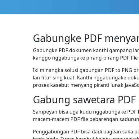
Gabungke PDF menyang
Gabungke PDF dokumen kanthi gampang lan ek
kanggo nggabungake pirang-pirang PDF file d
Iki minangka solusi gabungan PDF to PNG pr
lan fitur sing kuat. Kanthi nggabungake do
proses kasebut menyang piranti lunak JavaScr
Gabung sawetara PDF d
Sampeyan bisa uga kudu nggabungake PDF fi
macem-macem PDF file bebarengan sadurung
Penggabungan PDF bisa dadi bagéan saka p