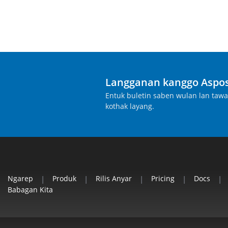
Langganan kanggo Aspos
Entuk buletin saben wulan lan taw
kothak layang.
Ngarep
|
Produk
|
Rilis Anyar
|
Pricing
|
Docs
|
Babagan Kita