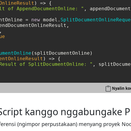
OnlineResult
) =>
 {    

lt of AppendDocumentOnline: "
, appendDocument
ntOnline = 
new
 model.
SplitDocumentOnlineReque
endDocumentOnlineResult,

,

ue
umentOnline
(splitDocumentOnline)

entOnlineResult
) =>
 {        

Result of SplitDocumentOnline: "
, splitDocume
Nyalin ko
aScript kanggo nggabungake
eferensi (ngimpor perpustakaan) menyang proyek No