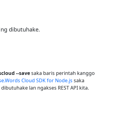
ing dibutuhake.
cloud --save
saka baris perintah kanggo
e.Words Cloud SDK for Node.js
saka
 dibutuhake lan ngakses REST API kita.