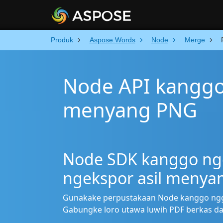
Produk
Aspose.Words
Node
Merge
Node API kangg
menyang PNG
Node SDK kanggo ngg
ngekspor asil menya
Gunakake perpustakaan Node kanggo ngg
Gabungke loro utawa luwih PDF berkas dad